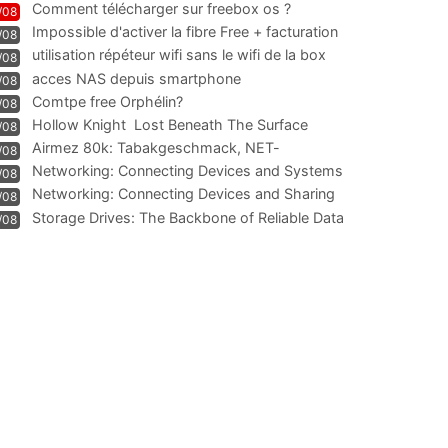
Comment télécharger sur freebox os ?
/08
Impossible d'activer la fibre Free + facturation
/08
résiliation
utilisation répéteur wifi sans le wifi de la box
/08
acces NAS depuis smartphone
/08
Comtpe free Orphélin?
/08
Hollow Knight  Lost Beneath The Surface
/08
Airmez 80k: Tabakgeschmack, NET-
/08
Technologie und Leistung im
Networking: Connecting Devices and Systems
/08
Networking: Connecting Devices and Sharing
/08
Information
Storage Drives: The Backbone of Reliable Data
/08
Management