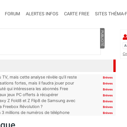
FORUM
ALERTES INFOS
CARTE FREE
SITES THÉMA-
PUBLICITÉ
Cr
TV, mais cette analyse révèle qu’il reste
Brèves
ations fortes, mais il faudra jouer pour
Brèves
uté qui intéressera les abonnés Free
Brèves
x jeux PC offerts à récupérer
Brèves
laxy Z Fold8 et Z Flip8 de Samsung avec
Brèves
 la Freebox Révolution ?
Brèves
’à 3 millions de numéros de téléphone
Brèves
ique