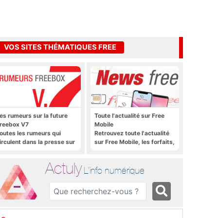
VOS SITES THÉMATIQUES FREE
es rumeurs sur la future
Toute l'actualité sur Free
reebox V7
Mobile
outes les rumeurs qui
Retrouvez toute l'actualité
irculent dans la presse sur
sur Free Mobile, les forfaits,
a future Freebox V7 que
le déploiement 4G, 5G, les
era lancée prochainement
promos, les nouveautés et
Actuly
bien plus encore
L'info numérique