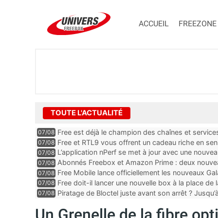
ACCUEIL
FREEZONE
TOUTE L'ACTUALITÉ
Free est déjà le champion des chaînes et services 
07/08
encore au moin...
Free et RTL9 vous offrent un cadeau riche en sens
07/08
l’obtenir
L’application nPerf se met à jour avec une nouvea
07/08
Mobile, Orange, SFR ...
Abonnés Freebox et Amazon Prime : deux nouveau
07/08
Free Mobile lance officiellement les nouveaux Ga
07/08
des promos et des cadeaux
Free doit-il lancer une nouvelle box à la place de
07/08
Piratage de Bloctel juste avant son arrêt ? Jusqu
07/08
auraient fuité
Un Grenelle de la fibre opt