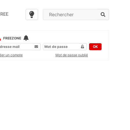
FREE
FREEZONE
OK
éer un compte
Mot de passe oublié