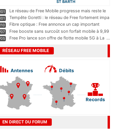
ST BARTH
Le réseau de Free Mobile progresse mais reste le
/01
m
...
Tempête Goretti : le réseau de Free fortement impa
/01
...
Fibre optique : Free annonce un cap important
/10
pass
...
Free booste sans surcoût son forfait mobile à 9,99
/07
...
Free Pro lance son offre de flotte mobile 5G à La
...
/05
RÉSEAU FREE MOBILE
Antennes
Débits
Records
EN DIRECT DU FORUM