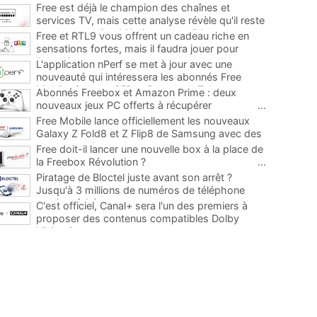
Free est déjà le champion des chaînes et
services TV, mais cette analyse révèle qu'il reste
encore au moins 141 ajouts possibles
...
Free et RTL9 vous offrent un cadeau riche en
sensations fortes, mais il faudra jouer pour
l'obtenir
...
L'application nPerf se met à jour avec une
nouveauté qui intéressera les abonnés Free
Mobile, Orange, SFR et Bouygues Telecom
...
Abonnés Freebox et Amazon Prime : deux
nouveaux jeux PC offerts à récupérer
...
Free Mobile lance officiellement les nouveaux
Galaxy Z Fold8 et Z Flip8 de Samsung avec des
promos et des cadeaux
...
Free doit-il lancer une nouvelle box à la place de
la Freebox Révolution ?
...
Piratage de Bloctel juste avant son arrêt ?
Jusqu'à 3 millions de numéros de téléphone
auraient fuité
...
C'est officiel, Canal+ sera l'un des premiers à
proposer des contenus compatibles Dolby
Vision 2
...