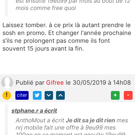
est ensuite 19eu99 par mois au bout de 12
mois comme free quoi
Laissez tomber. à ce prix là autant prendre le
sosh en promo. Et changer l'année prochaine
s'ils ne prolongent pas comme ils font
souvent 15 jours avant la fin.
Publié
par
Gifree
le 30/05/2019 à 14h08
!
+
-
citer
stphane.r a écrit
AnthoMout a écrit
Je dit sa je dit rien
mes
nrj mobile fait une offre à 9eu99 mes
100go en se moment est ensuite 19eu99