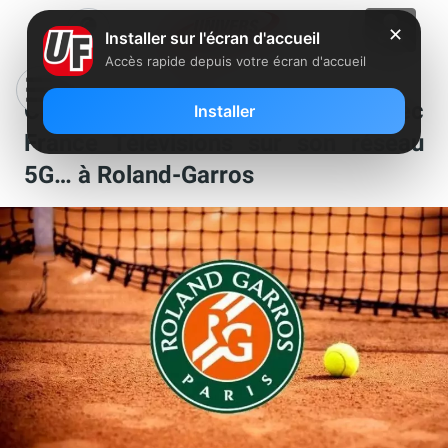
✕
Installer sur l'écran d'accueil
Accès rapide depuis votre écran d'accueil
Orange expérimente la 8K avec
Installer
France Télévisions sur son réseau
5G… à Roland-Garros