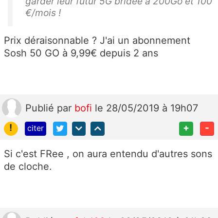
garder leur futur 5G bridée à 200Go et 100
€/mois !
Prix déraisonnable ? J'ai un abonnement
Sosh 50 GO à 9,99€ depuis 2 ans
Publié
par
bofi
le 28/05/2019 à 19h07
!
+
-
citer
Si c'est FRee , on aura entendu d'autres sons
de cloche.