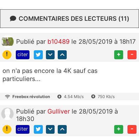
COMMENTAIRES DES LECTEURS (11)
Publié
par
b10489
le 28/05/2019 à 18h17
!
+
-
citer
on n'a pas encore la 4K sauf cas
particuliers...
Freebox révolution
4.54 Mb/s
750 Kb/s
Publié
par
Gulliver
le 28/05/2019 à
18h30
!
+
-
citer