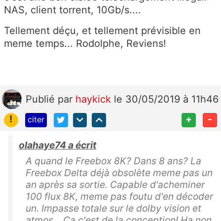
NAS, client torrent, 10Gb/s....
Tellement déçu, et tellement prévisible en
meme temps... Rodolphe, Reviens!
Publié
par
haykick
le 30/05/2019 à 11h46
!
+
-
citer
olahaye74 a écrit
A quand le Freebox 8K? Dans 8 ans? La
Freebox Delta déjà obsolète meme pas un
an après sa sortie. Capable d'acheminer
100 flux 8K, meme pas foutu d'en décoder
un. Impasse totale sur le dolby vision et
atmos... Ca c'est de la conception! Ha non