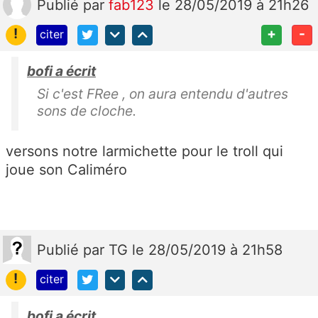
Publié
par
fab123
le 28/05/2019 à 21h26
!
+
-
citer
bofi a écrit
Si c'est FRee , on aura entendu d'autres
sons de cloche.
versons notre larmichette pour le troll qui
joue son Caliméro
Publié
par
TG
le 28/05/2019 à 21h58
!
citer
bofi a écrit