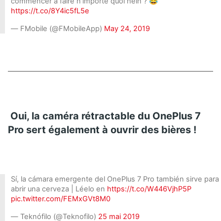
commencer à faire n’importe quoi hein ? 😂
https://t.co/8Y4ic5fL5e
— FMobile (@FMobileApp)
May 24, 2019
Oui, la caméra rétractable du OnePlus 7
Pro sert également à ouvrir des bières !
Sí, la cámara emergente del OnePlus 7 Pro también sirve para
abrir una cerveza | Léelo en
https://t.co/W446VjhP5P
pic.twitter.com/FEMxGVt8M0
— Teknófilo (@Teknofilo)
25 mai 2019