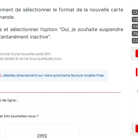
ment de sélectionner le format de la nouvelle carte
23
mmande.
09
09
s et sélectionner l’option
“Oui, je souhaite suspendre
29
stantanément inactive”
.
23