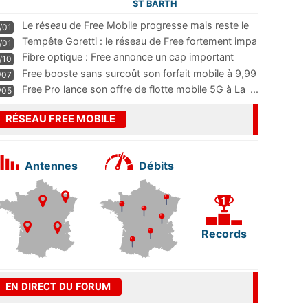
ST BARTH
Le réseau de Free Mobile progresse mais reste le
/01
m
...
Tempête Goretti : le réseau de Free fortement impa
/01
...
Fibre optique : Free annonce un cap important
/10
pass
...
Free booste sans surcoût son forfait mobile à 9,99
/07
...
Free Pro lance son offre de flotte mobile 5G à La
...
/05
RÉSEAU FREE MOBILE
Antennes
Débits
Records
EN DIRECT DU FORUM