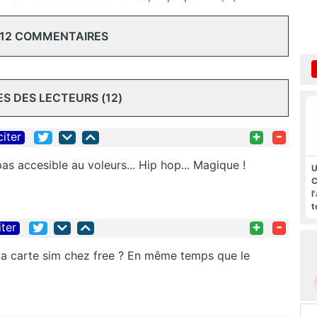
 12 COMMENTAIRES
 DES LECTEURS (12)
+
-
citer
 pas accesible au voleurs... Hip hop... Magique !
U
C
l
t
+
-
iter
la carte sim chez free ? En même temps que le