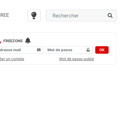
FREE
FREEZONE
OK
éer un compte
Mot de passe oublié