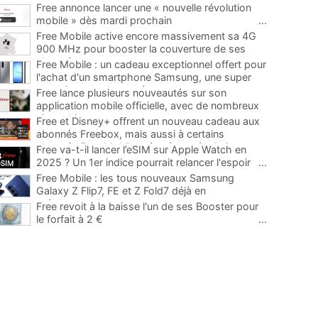
Free annonce lancer une « nouvelle révolution
mobile » dès mardi prochain
...
Free Mobile active encore massivement sa 4G
900 MHz pour booster la couverture de ses
abonnés
...
Free Mobile : un cadeau exceptionnel offert pour
l'achat d'un smartphone Samsung, une super
occasion pour la rentrée
...
Free lance plusieurs nouveautés sur son
application mobile officielle, avec de nombreux
ajouts bienvenus
...
Free et Disney+ offrent un nouveau cadeau aux
abonnés Freebox, mais aussi à certains
abonnés Free Mobile grâce à une évolution
...
Free va-t-il lancer l’eSIM sur Apple Watch en
2025 ? Un 1er indice pourrait relancer l'espoir
...
Free Mobile : les tous nouveaux Samsung
Galaxy Z Flip7, FE et Z Fold7 déjà en
précommande avec des promos
...
Free revoit à la baisse l'un de ses Booster pour
le forfait à 2 €
...