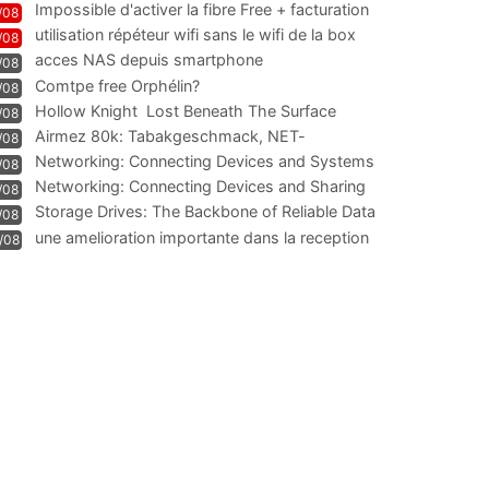
Impossible d'activer la fibre Free + facturation
/08
résiliation
utilisation répéteur wifi sans le wifi de la box
/08
acces NAS depuis smartphone
/08
Comtpe free Orphélin?
/08
Hollow Knight  Lost Beneath The Surface
/08
Airmez 80k: Tabakgeschmack, NET-
/08
Technologie und Leistung im
Networking: Connecting Devices and Systems
/08
Networking: Connecting Devices and Sharing
/08
Information
Storage Drives: The Backbone of Reliable Data
/08
Management
une amelioration importante dans la reception
/08
WIFI