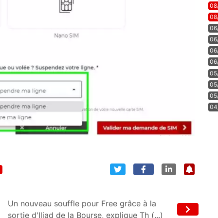
08
08
06
06
06
06
05
05
05
04
Un nouveau souffle pour Free grâce à la
sortie d'Iliad de la Bourse, explique Th (...)