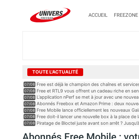
ACCUEIL
FREEZONE
TOUTE L'ACTUALITÉ
Free est déjà le champion des chaînes et services 
07/08
encore au moin...
Free et RTL9 vous offrent un cadeau riche en sens
07/08
l’obtenir
L’application nPerf se met à jour avec une nouvea
07/08
Mobile, Orange, SFR ...
Abonnés Freebox et Amazon Prime : deux nouveau
07/08
Free Mobile lance officiellement les nouveaux Ga
07/08
des promos et des cadeaux
Free doit-il lancer une nouvelle box à la place de
07/08
Piratage de Bloctel juste avant son arrêt ? Jusqu
07/08
auraient fuité
Abonnés Free Mobile : vot