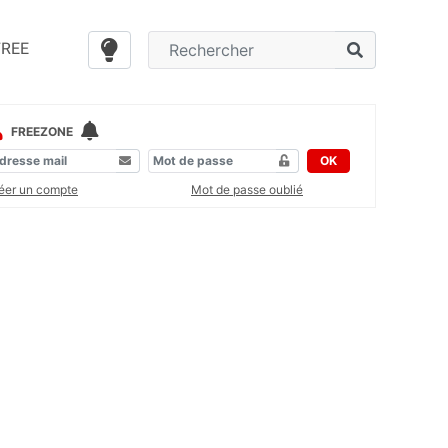
FREE
FREEZONE
OK
éer un compte
Mot de passe oublié