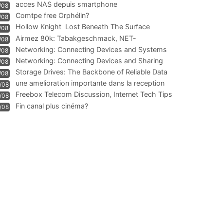
acces NAS depuis smartphone
/08
Comtpe free Orphélin?
/08
Hollow Knight  Lost Beneath The Surface
/08
Airmez 80k: Tabakgeschmack, NET-
/08
Technologie und Leistung im
Networking: Connecting Devices and Systems
/08
Networking: Connecting Devices and Sharing
/08
Information
Storage Drives: The Backbone of Reliable Data
/08
Management
une amelioration importante dans la reception
/08
WIFI
Freebox Telecom Discussion, Internet Tech Tips
/08
Communi
Fin canal plus cinéma?
/08