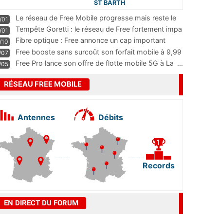
ST BARTH
Le réseau de Free Mobile progresse mais reste le
/01
m
...
Tempête Goretti : le réseau de Free fortement impa
/01
...
Fibre optique : Free annonce un cap important
/10
pass
...
Free booste sans surcoût son forfait mobile à 9,99
/07
...
Free Pro lance son offre de flotte mobile 5G à La
...
/05
RÉSEAU FREE MOBILE
Antennes
Débits
Records
EN DIRECT DU FORUM