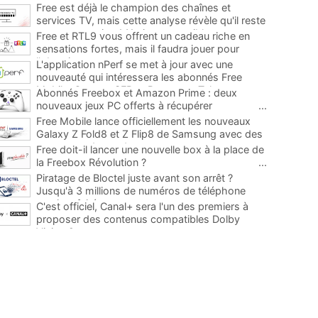
Free est déjà le champion des chaînes et
services TV, mais cette analyse révèle qu'il reste
encore au moins 141 ajouts possibles
...
Free et RTL9 vous offrent un cadeau riche en
sensations fortes, mais il faudra jouer pour
l'obtenir
...
L'application nPerf se met à jour avec une
nouveauté qui intéressera les abonnés Free
Mobile, Orange, SFR et Bouygues Telecom
...
Abonnés Freebox et Amazon Prime : deux
nouveaux jeux PC offerts à récupérer
...
Free Mobile lance officiellement les nouveaux
Galaxy Z Fold8 et Z Flip8 de Samsung avec des
promos et des cadeaux
...
Free doit-il lancer une nouvelle box à la place de
la Freebox Révolution ?
...
Piratage de Bloctel juste avant son arrêt ?
Jusqu'à 3 millions de numéros de téléphone
auraient fuité
...
C'est officiel, Canal+ sera l'un des premiers à
proposer des contenus compatibles Dolby
Vision 2
...