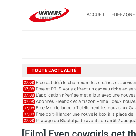
ACCUEIL
FREEZONE
TOUTE L'ACTUALITÉ
Free est déjà le champion des chaînes et services 
07/08
encore au moin...
Free et RTL9 vous offrent un cadeau riche en sens
07/08
l’obtenir
L’application nPerf se met à jour avec une nouvea
07/08
Mobile, Orange, SFR ...
Abonnés Freebox et Amazon Prime : deux nouveau
07/08
Free Mobile lance officiellement les nouveaux Ga
07/08
des promos et des cadeaux
Free doit-il lancer une nouvelle box à la place de
07/08
Piratage de Bloctel juste avant son arrêt ? Jusqu
07/08
auraient fuité
[Film] Even cowgirls get t