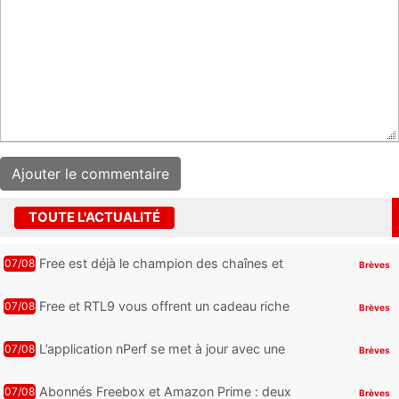
TOUTE L'ACTUALITÉ
Free est déjà le champion des chaînes et
07/08
Brèves
services TV, mais cette analyse révèle qu’il
reste encore au moin...
Free et RTL9 vous offrent un cadeau riche
07/08
Brèves
en sensations fortes, mais il faudra jouer
pour l’obtenir
L’application nPerf se met à jour avec une
07/08
Brèves
nouveauté qui intéressera les abonnés
Free Mobile, Orange, SFR ...
Abonnés Freebox et Amazon Prime : deux
07/08
Brèves