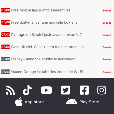
nouveaux jeux PC offerts à récupérer
Free Mobile lance officiellement les
07/08
Brèves
nouveaux Galaxy Z Fold8 et Z Flip8 de
Samsung avec des promos et des
Free doit-il lancer une nouvelle box à la
07/08
Brèves
cadeaux
place de la Freebox Révolution ?
Piratage de Bloctel juste avant son arrêt ?
07/08
Brèves
Jusqu’à 3 millions de numéros de
téléphone auraient fuité
C’est officiel, Canal+ sera l’un des premiers
07/08
Brèves
à proposer des contenus compatibles
Dolby Vision 2
Disney+ annonce étudier le lancement
06/08
Brèves
d’une offre gratuite
Quand Orange installe des zones de Wi-Fi
06/08
Brèves
gratuit au Bout du Monde
App store
Play Store