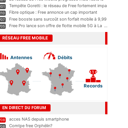
m
...
Tempête Goretti : le réseau de Free fortement impa
/01
...
Fibre optique : Free annonce un cap important
/10
pass
...
Free booste sans surcoût son forfait mobile à 9,99
/07
...
Free Pro lance son offre de flotte mobile 5G à La
...
/05
RÉSEAU FREE MOBILE
Antennes
Débits
Records
EN DIRECT DU FORUM
acces NAS depuis smartphone
/08
Comtpe free Orphélin?
/08