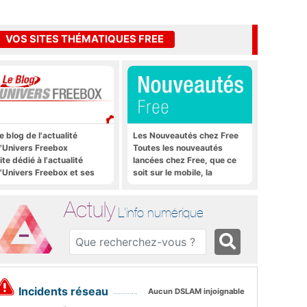
VOS SITES THÉMATIQUES FREE
e blog de l'actualité
Les Nouveautés chez Free
'Univers Freebox
Toutes les nouveautés
ite dédié à l'actualité
lancées chez Free, que ce
'Univers Freebox et ses
soit sur le mobile, la
pplications mobiles, aux
Freebox et bien plus encore
orums, aux sites
Actuly
hématiques Actuly, à
L'info numérique
reezone, etc.
Incidents réseau
Aucun DSLAM injoignable