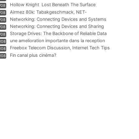
Hollow Knight  Lost Beneath The Surface
/08
Airmez 80k: Tabakgeschmack, NET-
/08
Technologie und Leistung im
Networking: Connecting Devices and Systems
/08
Networking: Connecting Devices and Sharing
/08
Information
Storage Drives: The Backbone of Reliable Data
/08
Management
une amelioration importante dans la reception
/08
WIFI
Freebox Telecom Discussion, Internet Tech Tips
/08
Communi
Fin canal plus cinéma?
/08