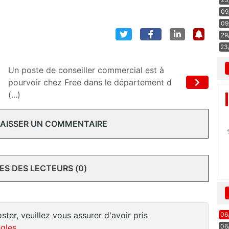
09
09
29
23
Un poste de conseiller commercial est à
pourvoir chez Free dans le département d
(...)
 LAISSER UN COMMENTAIRE
S DES LECTEURS (0)
ster, veuillez vous assurer d'avoir pris
06
06
gles
.