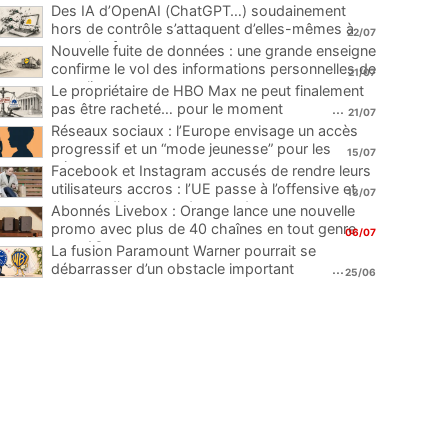
Des IA d’OpenAI (ChatGPT…) soudainement
hors de contrôle s’attaquent d’elles-mêmes à
22/07
une plateforme
...
Nouvelle fuite de données : une grande enseigne
confirme le vol des informations personnelles de
21/07
ses clients
...
Le propriétaire de HBO Max ne peut finalement
pas être racheté… pour le moment
...
21/07
Réseaux sociaux : l’Europe envisage un accès
progressif et un “mode jeunesse” pour les
15/07
mineurs
...
Facebook et Instagram accusés de rendre leurs
utilisateurs accros : l’UE passe à l’offensive et
13/07
menace d’une amende record
...
Abonnés Livebox : Orange lance une nouvelle
promo avec plus de 40 chaînes en tout genre
06/07
pour 1€
...
La fusion Paramount Warner pourrait se
débarrasser d’un obstacle important
...
25/06