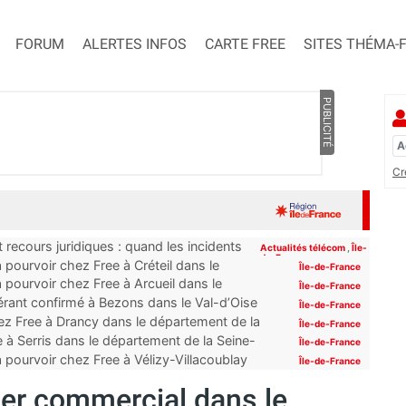
FORUM
ALERTES INFOS
CARTE FREE
SITES THÉMA-
PUBLICITÉ
Cr
 recours juridiques : quand les incidents
Actualités télécom
,
Île-
de-France
pourvoir chez Free à Créteil dans le
Île-de-France
 pourvoir chez Free à Arcueil dans le
Île-de-France
érant confirmé à Bezons dans le Val-d’Oise
Île-de-France
z Free à Drancy dans le département de la
Île-de-France
 à Serris dans le département de la Seine-
Île-de-France
 pourvoir chez Free à Vélizy-Villacoublay
Île-de-France
ler commercial dans le