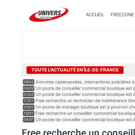
ACCUEIL
FREEZONE
TOUTE L'ACTUALITÉ EN ÎLE-DE-FRANCE
Armoires cadenassées, interventions policières et
08/02
de la fibre ne peuvent plus durer
Un poste de conseiller commercial boutique est à 
04/02
département du Val-de-Marne
Un poste de conseiller commercial boutique est à
01/02
département du Val-de-Marne
Free recherche un technicien de maintenance itin
17/01
Un poste de manager boutique est à pourvoir che
17/01
Seine-Saint-Denis
Free recherche un conseiller commercial boutique
12/01
et-Marne
Un poste de conseiller commercial boutique est à
04/01
dans les Yvelines
Free recherche un conseil