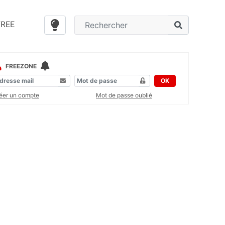
FREE
FREEZONE
OK
éer un compte
Mot de passe oublié