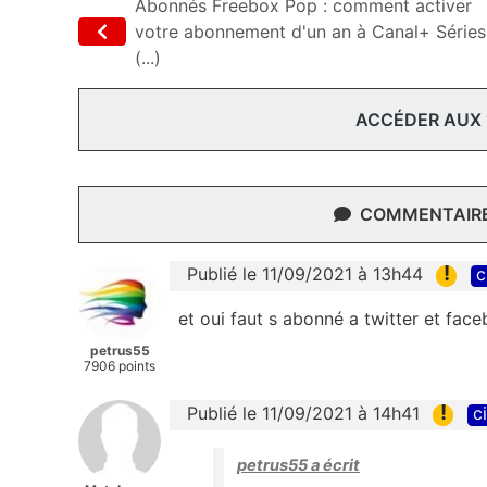
Abonnés Freebox Pop : comment activer
votre abonnement d'un an à Canal+ Séries
(...)
ACCÉDER AUX
COMMENTAIRES
!
Publié le 11/09/2021 à 13h44
c
et oui faut s abonné a twitter et fac
petrus55
7906 points
!
Publié le 11/09/2021 à 14h41
c
petrus55 a écrit