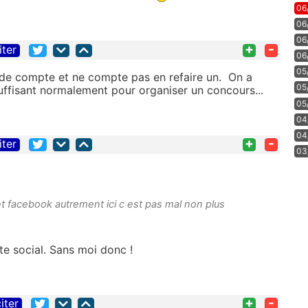
06
06
06
+
-
iter
06
05
lus de compte et ne compte pas en refaire un. On a
05
uffisant normalement pour organiser un concours...
05
04
04
+
-
iter
03
 et facebook autrement ici c est pas mal non plus
te social. Sans moi donc !
+
-
iter