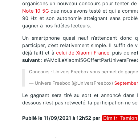
organisons un nouveau concours pour tenter de 
Note 10 5G
que nous avons testé et qui a comme
90 Hz et son autonomie atteignant sans problè
gagner à nos fidèles lecteurs.
Un smartphone quasi neuf n’attendant donc qu
participer, c’est relativement simple. Il suffit d
déjà fait) et à
celui de Xiaomi France
, puis de
re
suivant
: #AMoiLeXiaomi5GOffertParUniversFree
Concours : Univers Freebox vous permet de gagn
— Univers Freebox (@UniversFreebox)
September 
Le gagnant sera tiré au sort et annoncé dans l
dessous n’est pas retweeté, la participation ne s
Publié le 11/09/2021 à 12h52
par
Dimitri Tamion