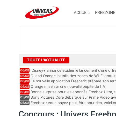
ACCUEIL
FREEZONE
TOUTE L'ACTUALITÉ
Disney+ annonce étudier le lancement d’une offre
06/08
Quand Orange installe des zones de Wi-Fi gratui
06/08
La nouvelle application Freenetic prépare son arr
06/08
abonnés Freebox, testez la
Orange mise sur une nouvelle pépite de l’IA
06/08
Bonne surprise pour les abonnés Freebox Ultra, t
06/08
inclus
Sony Pictures Core débarque sur Prime Video avec
05/08
Freebox : vous payez peut-être pour rien, voici
05/08
abonnements TV oubliés
Concours : Univers Freeb