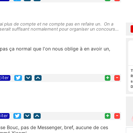
 n'ai plus de compte et ne compte pas en refaire un. On a
erait suffisant normalement pour organiser un concours...
e pas ça normal que l'on nous oblige à en avoir un,
T
R
+
-
citer
s
D
t
F
F
P
+
-
iter
sse Bouc, pas de Messenger, bref, aucune de ces