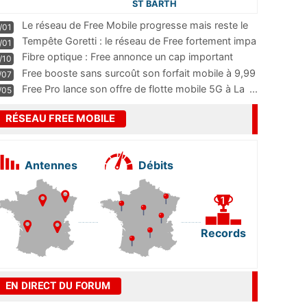
ST BARTH
Le réseau de Free Mobile progresse mais reste le
/01
m
...
Tempête Goretti : le réseau de Free fortement impa
/01
...
Fibre optique : Free annonce un cap important
/10
pass
...
Free booste sans surcoût son forfait mobile à 9,99
/07
...
Free Pro lance son offre de flotte mobile 5G à La
...
/05
RÉSEAU FREE MOBILE
Antennes
Débits
Records
EN DIRECT DU FORUM