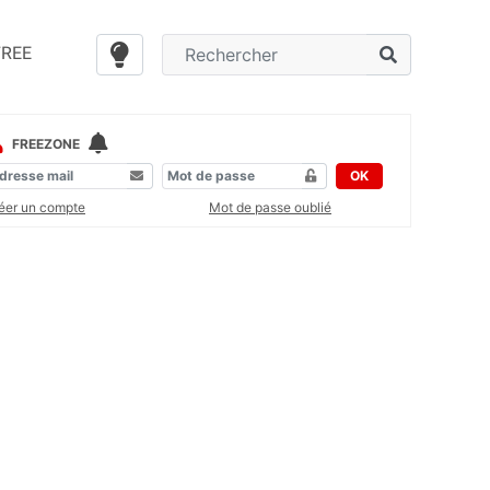
FREE
FREEZONE
OK
éer un compte
Mot de passe oublié