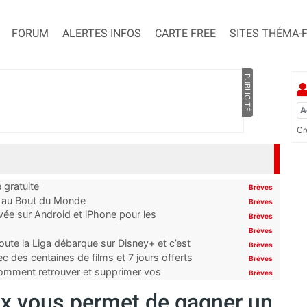
FORUM
ALERTES INFOS
CARTE FREE
SITES THÉMA-
PUBLICITÉ
Cr
 gratuite
Brèves
t au Bout du Monde
Brèves
ivée sur Android et iPhone pour les
Brèves
Brèves
oute la Liga débarque sur Disney+ et c’est
Brèves
 des centaines de films et 7 jours offerts
Brèves
 comment retrouver et supprimer vos
Brèves
ox vous permet de gagner un