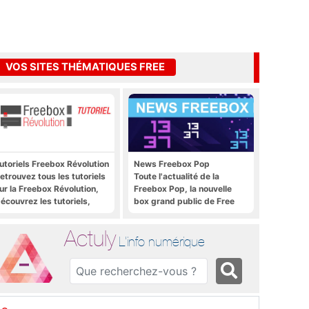
VOS SITES THÉMATIQUES FREE
utoriels Freebox Révolution
News Freebox Pop
etrouvez tous les tutoriels
Toute l'actualité de la
ur la Freebox Révolution,
Freebox Pop, la nouvelle
écouvrez les tutoriels,
box grand public de Free
rucs et astuces pour la
reebox Révolution,
Actuly
reebox Server, Freebox
L'info numérique
layer