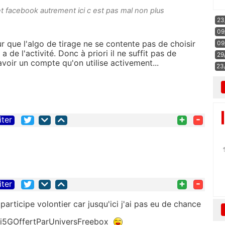
 et facebook autrement ici c est pas mal non plus
23
09
ur que l'algo de tirage ne se contente pas de choisir
09
 de l'activité. Donc à priori il ne suffit pas de
29
a avoir un compte qu'on utilise activement...
23
+
-
iter
+
-
iter
participe volontier car jusqu'ici j'ai pas eu de chance
i5GOffertParUniversFreebox