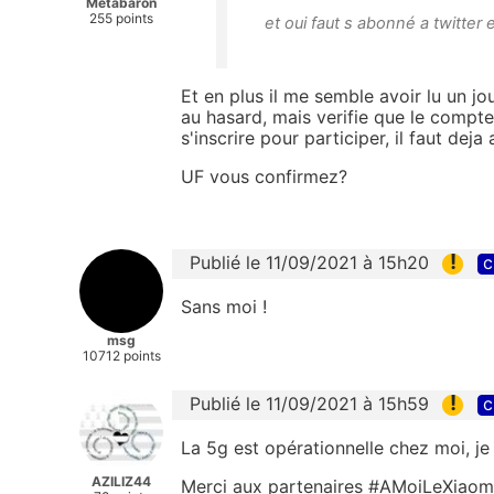
Metabaron
255 points
et oui faut s abonné a twitter
Et en plus il me semble avoir lu un jo
au hasard, mais verifie que le compte a
s'inscrire pour participer, il faut dej
UF vous confirmez?
!
Publié le 11/09/2021 à 15h20
c
Sans moi !
msg
10712 points
!
Publié le 11/09/2021 à 15h59
c
La 5g est opérationnelle chez moi, je 
AZILIZ44
Merci aux partenaires
#AMoiLeXiaom