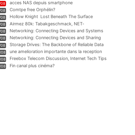
acces NAS depuis smartphone
/08
Comtpe free Orphélin?
/08
Hollow Knight  Lost Beneath The Surface
/08
Airmez 80k: Tabakgeschmack, NET-
/08
Technologie und Leistung im
Networking: Connecting Devices and Systems
/08
Networking: Connecting Devices and Sharing
/08
Information
Storage Drives: The Backbone of Reliable Data
/08
Management
une amelioration importante dans la reception
/08
WIFI
Freebox Telecom Discussion, Internet Tech Tips
/08
Communi
Fin canal plus cinéma?
/08