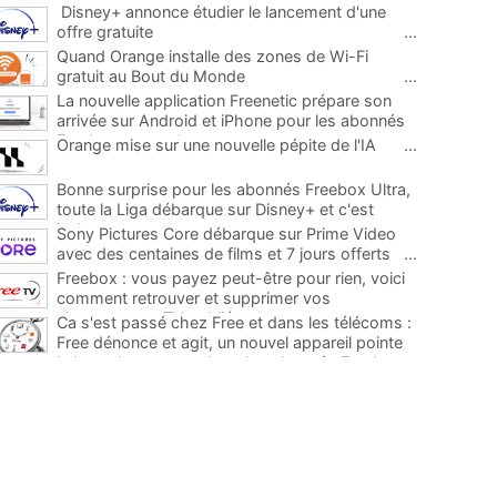
Disney+ annonce étudier le lancement d'une
offre gratuite
...
Quand Orange installe des zones de Wi-Fi
gratuit au Bout du Monde
...
La nouvelle application Freenetic prépare son
arrivée sur Android et iPhone pour les abonnés
Freebox, testez la
...
Orange mise sur une nouvelle pépite de l'IA
...
Bonne surprise pour les abonnés Freebox Ultra,
toute la Liga débarque sur Disney+ et c'est
inclus
...
Sony Pictures Core débarque sur Prime Video
avec des centaines de films et 7 jours offerts
...
Freebox : vous payez peut-être pour rien, voici
comment retrouver et supprimer vos
abonnements TV oubliés
...
Ca s'est passé chez Free et dans les télécoms :
Free dénonce et agit, un nouvel appareil pointe
le bout de son nez chez des abonnés Freebox...
...