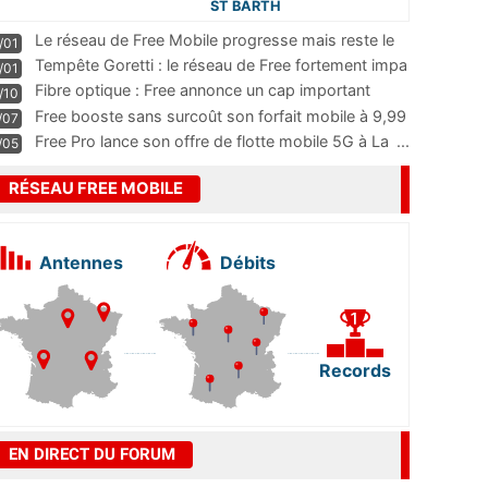
ST BARTH
Le réseau de Free Mobile progresse mais reste le
/01
m
...
Tempête Goretti : le réseau de Free fortement impa
/01
...
Fibre optique : Free annonce un cap important
/10
pass
...
Free booste sans surcoût son forfait mobile à 9,99
/07
...
Free Pro lance son offre de flotte mobile 5G à La
...
/05
RÉSEAU FREE MOBILE
Antennes
Débits
Records
EN DIRECT DU FORUM