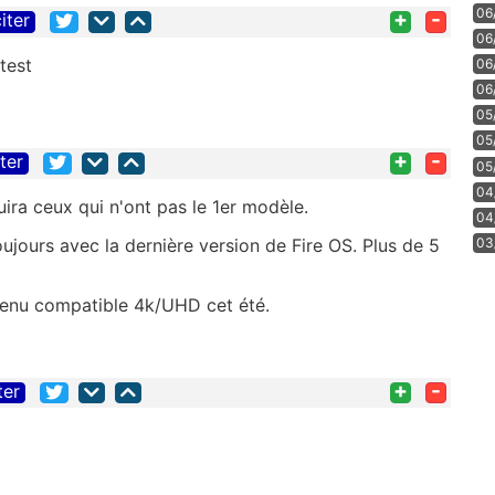
06
+
-
iter
06
test
06
06
05
05
+
-
iter
05
04
uira ceux qui n'ont pas le 1er modèle.
04
ujours avec la dernière version de Fire OS. Plus de 5
03
evenu compatible 4k/UHD cet été.
+
-
ter