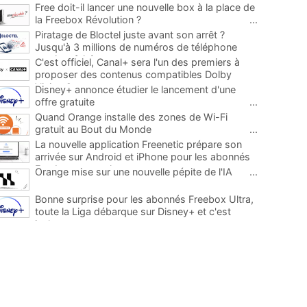
Free doit-il lancer une nouvelle box à la place de
la Freebox Révolution ?
...
Piratage de Bloctel juste avant son arrêt ?
Jusqu'à 3 millions de numéros de téléphone
auraient fuité
...
C'est officiel, Canal+ sera l'un des premiers à
proposer des contenus compatibles Dolby
Vision 2
...
Disney+ annonce étudier le lancement d'une
offre gratuite
...
Quand Orange installe des zones de Wi-Fi
gratuit au Bout du Monde
...
La nouvelle application Freenetic prépare son
arrivée sur Android et iPhone pour les abonnés
Freebox, testez la
...
Orange mise sur une nouvelle pépite de l'IA
...
Bonne surprise pour les abonnés Freebox Ultra,
toute la Liga débarque sur Disney+ et c'est
inclus
...