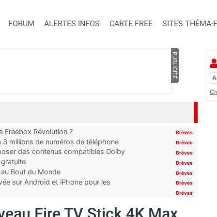
FORUM
ALERTES INFOS
CARTE FREE
SITES THÉMA-
PUBLICITÉ
Cr
 la Freebox Révolution ?
Brèves
’à 3 millions de numéros de téléphone
Brèves
proposer des contenus compatibles Dolby
Brèves
gratuite
Brèves
t au Bout du Monde
Brèves
ivée sur Android et iPhone pour les
Brèves
Brèves
eau Fire TV Stick 4K Max