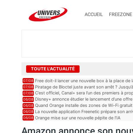
ACCUEIL
FREEZONE
TOUTE L'ACTUALITÉ
Free doit-il lancer une nouvelle box à la place de
07/08
Piratage de Bloctel juste avant son arrêt ? Jusqu
07/08
auraient fuité
C’est officiel, Canal+ sera l’un des premiers à 
07/08
Vision 2
Disney+ annonce étudier le lancement d’une offre 
06/08
Quand Orange installe des zones de Wi-Fi gratui
06/08
La nouvelle application Freenetic prépare son arr
06/08
abonnés Freebox, testez la
Orange mise sur une nouvelle pépite de l’IA
06/08
Amazon annonce son nouv