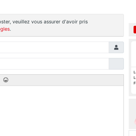
ster, veuillez vous assurer d'avoir pris
gles
.
L
L
F