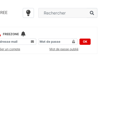
FREE
FREEZONE
OK
éer un compte
Mot de passe oublié