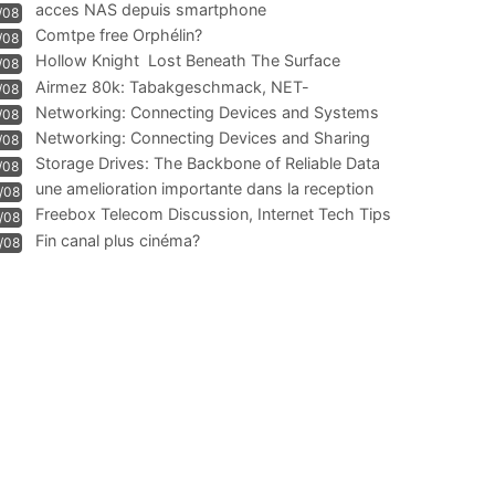
acces NAS depuis smartphone
/08
Comtpe free Orphélin?
/08
Hollow Knight  Lost Beneath The Surface
/08
Airmez 80k: Tabakgeschmack, NET-
/08
Technologie und Leistung im
Networking: Connecting Devices and Systems
/08
Networking: Connecting Devices and Sharing
/08
Information
Storage Drives: The Backbone of Reliable Data
/08
Management
une amelioration importante dans la reception
/08
WIFI
Freebox Telecom Discussion, Internet Tech Tips
/08
Communi
Fin canal plus cinéma?
/08