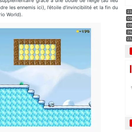
supplémentaire grâce à une boule de neige (au lieu
 les ennemis ici), l’étoile d’invincibilité et la fin du
23
io World).
09
09
29
23