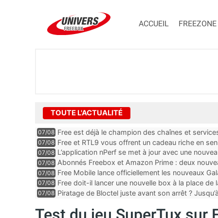
ACCUEIL
FREEZONE
TOUTE L'ACTUALITÉ
Free est déjà le champion des chaînes et services 
07/08
encore au moin...
Free et RTL9 vous offrent un cadeau riche en sens
07/08
l’obtenir
L’application nPerf se met à jour avec une nouvea
07/08
Mobile, Orange, SFR ...
Abonnés Freebox et Amazon Prime : deux nouveau
07/08
Free Mobile lance officiellement les nouveaux Ga
07/08
des promos et des cadeaux
Free doit-il lancer une nouvelle box à la place de
07/08
Piratage de Bloctel juste avant son arrêt ? Jusqu
07/08
auraient fuité
Test du jeu SuperTux sur 