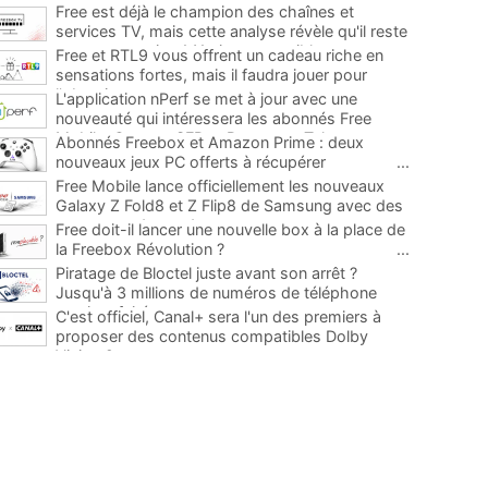
Free est déjà le champion des chaînes et
services TV, mais cette analyse révèle qu'il reste
encore au moins 141 ajouts possibles
...
Free et RTL9 vous offrent un cadeau riche en
sensations fortes, mais il faudra jouer pour
l'obtenir
...
L'application nPerf se met à jour avec une
nouveauté qui intéressera les abonnés Free
Mobile, Orange, SFR et Bouygues Telecom
...
Abonnés Freebox et Amazon Prime : deux
nouveaux jeux PC offerts à récupérer
...
Free Mobile lance officiellement les nouveaux
Galaxy Z Fold8 et Z Flip8 de Samsung avec des
promos et des cadeaux
...
Free doit-il lancer une nouvelle box à la place de
la Freebox Révolution ?
...
Piratage de Bloctel juste avant son arrêt ?
Jusqu'à 3 millions de numéros de téléphone
auraient fuité
...
C'est officiel, Canal+ sera l'un des premiers à
proposer des contenus compatibles Dolby
Vision 2
...