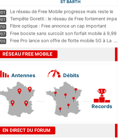
ST BARTH
Le réseau de Free Mobile progresse mais reste le
/01
m
...
Tempête Goretti : le réseau de Free fortement impa
/01
...
Fibre optique : Free annonce un cap important
/10
pass
...
Free booste sans surcoût son forfait mobile à 9,99
/07
...
Free Pro lance son offre de flotte mobile 5G à La
...
/05
RÉSEAU FREE MOBILE
Antennes
Débits
Records
EN DIRECT DU FORUM