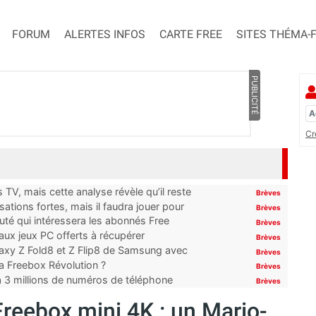
FORUM
ALERTES INFOS
CARTE FREE
SITES THÉMA-
PUBLICITÉ
Cr
TV, mais cette analyse révèle qu’il reste
Brèves
ations fortes, mais il faudra jouer pour
Brèves
uté qui intéressera les abonnés Free
Brèves
x jeux PC offerts à récupérer
Brèves
laxy Z Fold8 et Z Flip8 de Samsung avec
Brèves
 la Freebox Révolution ?
Brèves
’à 3 millions de numéros de téléphone
Brèves
Freebox mini 4K : un Mario-