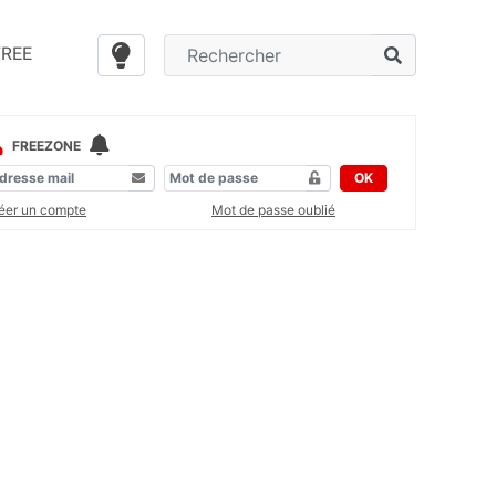
FREE
FREEZONE
OK
éer un compte
Mot de passe oublié