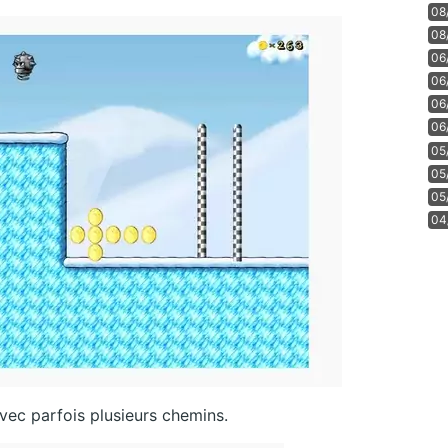
08
08
06
06
06
06
05
05
05
04
vec parfois plusieurs chemins.