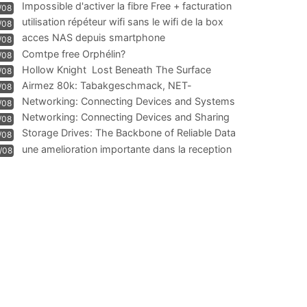
Impossible d'activer la fibre Free + facturation
/08
résiliation
utilisation répéteur wifi sans le wifi de la box
/08
acces NAS depuis smartphone
/08
Comtpe free Orphélin?
/08
Hollow Knight  Lost Beneath The Surface
/08
Airmez 80k: Tabakgeschmack, NET-
/08
Technologie und Leistung im
Networking: Connecting Devices and Systems
/08
Networking: Connecting Devices and Sharing
/08
Information
Storage Drives: The Backbone of Reliable Data
/08
Management
une amelioration importante dans la reception
/08
WIFI