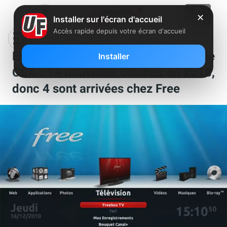
✕
Installer sur l'écran d'accueil
Accès rapide depuis votre écran d'accueil
Etude des chaînes numériques par le
Installer
CSA : 14 nouvelles chaînes en 2018,
donc 4 sont arrivées chez Free