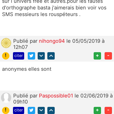
sur l univers free et autres.pour les fautes
d'orthographe basta j'aimerais bien voir vos
SMS messieurs les rouspéteurs .
Publié
par
nihongo94
le 05/05/2019 à
12h07
!
+
-
citer
anonymes elles sont
Publié
par
Paspossible01
le 02/06/2019 à
09h10
!
+
-
citer