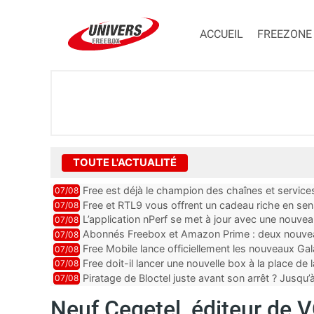
ACCUEIL
FREEZONE
TOUTE L'ACTUALITÉ
Free est déjà le champion des chaînes et services
07/08
Free et RTL9 vous offrent un cadeau riche en sensa
07/08
L’application nPerf se met à jour avec une nouvea
07/08
Abonnés Freebox et Amazon Prime : deux nouveau
07/08
Free Mobile lance officiellement les nouveaux G
07/08
Free doit-il lancer une nouvelle box à la place de
07/08
Piratage de Bloctel juste avant son arrêt ? Jusqu’
07/08
Neuf Cegetel, éditeur de V