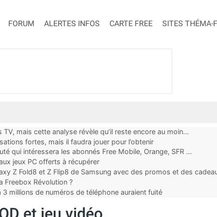
FORUM
ALERTES INFOS
CARTE FREE
SITES THÉMA-
 TV, mais cette analyse révèle qu’il reste encore au moin...
tions fortes, mais il faudra jouer pour l’obtenir
uté qui intéressera les abonnés Free Mobile, Orange, SFR ...
x jeux PC offerts à récupérer
alaxy Z Fold8 et Z Flip8 de Samsung avec des promos et des cadea
 la Freebox Révolution ?
à 3 millions de numéros de téléphone auraient fuité
OD et jeu vidéo