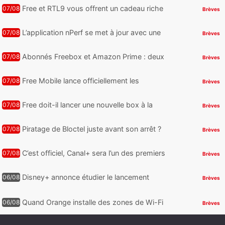
reste encore au moin...
Free et RTL9 vous offrent un cadeau riche
07/08
Brèves
en sensations fortes, mais il faudra jouer
pour l’obtenir
L’application nPerf se met à jour avec une
07/08
Brèves
nouveauté qui intéressera les abonnés
Free Mobile, Orange, SFR ...
Abonnés Freebox et Amazon Prime : deux
07/08
Brèves
nouveaux jeux PC offerts à récupérer
Free Mobile lance officiellement les
07/08
Brèves
nouveaux Galaxy Z Fold8 et Z Flip8 de
Samsung avec des promos et des
Free doit-il lancer une nouvelle box à la
07/08
Brèves
cadeaux
place de la Freebox Révolution ?
Piratage de Bloctel juste avant son arrêt ?
07/08
Brèves
Jusqu’à 3 millions de numéros de
téléphone auraient fuité
C’est officiel, Canal+ sera l’un des premiers
07/08
Brèves
à proposer des contenus compatibles
Dolby Vision 2
Disney+ annonce étudier le lancement
06/08
Brèves
d’une offre gratuite
Quand Orange installe des zones de Wi-Fi
06/08
Brèves
gratuit au Bout du Monde