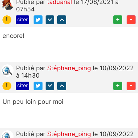
Publié
par
taduarial
le 17/08/2021 à
07h54
!
+
-
citer
encore!
Publié
par
Stéphane_ping
le 10/09/2022
à 14h30
!
+
-
citer
Un peu loin pour moi
Publié
par
Stéphane_ping
le 10/09/2022