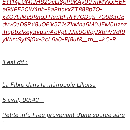
EYt14pGN1JH62OcLi8gP9KAy00vnMVkxHBF
eGtlPE2CW4nb-8aPhcvxZT888p7O-
xZC7EIMc9RnuJTleSBFRfY7CDqS_7O9B3C8
dvvOaD9PY8JOFik5Z1sZkMna6M0JFM0uznz
ihq0b2lkey3vuJnAoVgLJJIa9OVojJXbhV2df9
yWimSyfSj0x-3cL6a0-Rj8uf&__tn__=kC-R
Il est dit :
La Fibre dans la métropole Lilloise
5 avril, 00:42 ·
Petite info Free provenant d’une source sûre
: