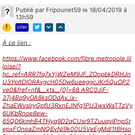
Publié
par
Fripounet59
le 18/04/2019 à
13h59
!
citer
À ce lien :
https://www.facebook.com/fibre.metropole.lil
loise/?
hc_ref=ARR7fq7xYjWZeM9JF_ZOopbkDRHJn
U3YpItDIORAvgcH05Dw6ueeggcJKr5QuOP2
ve0&fref=nf&__xts__[0]=68.ARC0JiF-
37j4Bq9yOA8ksODdAv_ix-
ZhaEWvsiryGpfU3RxnEJNfg1PU3wxWaTTzVy
6UKbRnoe8ew-
65Q06kmhB4THyq9D2qCUsr9TZuuqvIPnpSr
epxFOnoaZmNQBvNi9k00U5VeEgMdl1t8Hso