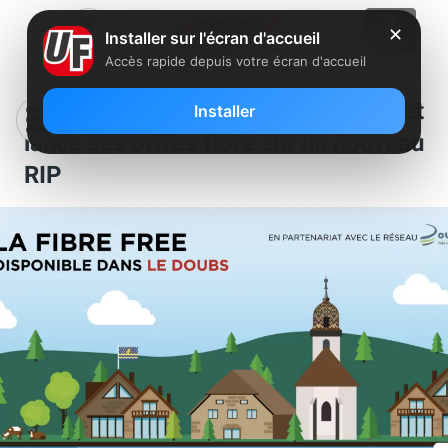
✕
Installer sur l'écran d'accueil
Accès rapide depuis votre écran d'accueil
Free accélère en zones rurales et
Installer
lance ses offres fibre sur un nouveau
RIP