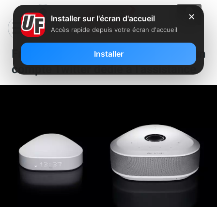
✕
Installer sur l'écran d'accueil
Accès rapide depuis votre écran d'accueil
Freebox Home : Free lance un
Installer
compte Twitter dédié à l’assistance