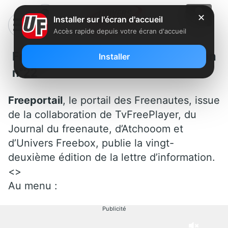
✕
Installer sur l'écran d'accueil
Accès rapide depuis votre écran d'accueil
Freeportail : Lettre d’information
Installer
n°22
Freeportail
, le portail des Freenautes, issue
de la collaboration de TvFreePlayer, du
Journal du freenaute, d’Atchooom et
d’Univers Freebox, publie la vingt-
deuxième édition de la lettre d’information.
<>
Au menu :
Publicité