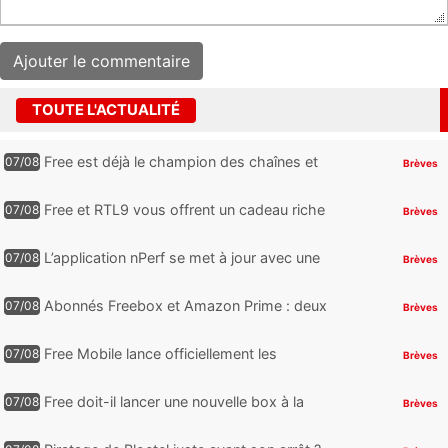
TOUTE L'ACTUALITÉ
Free est déjà le champion des chaînes et
07/08
Brèves
services TV, mais cette analyse révèle qu’il
reste encore au moin...
Free et RTL9 vous offrent un cadeau riche
07/08
Brèves
en sensations fortes, mais il faudra jouer
pour l’obtenir
L’application nPerf se met à jour avec une
07/08
Brèves
nouveauté qui intéressera les abonnés
Free Mobile, Orange, SFR ...
Abonnés Freebox et Amazon Prime : deux
07/08
Brèves
nouveaux jeux PC offerts à récupérer
Free Mobile lance officiellement les
07/08
Brèves
nouveaux Galaxy Z Fold8 et Z Flip8 de
Samsung avec des promos et des
Free doit-il lancer une nouvelle box à la
07/08
Brèves
cadeaux
place de la Freebox Révolution ?