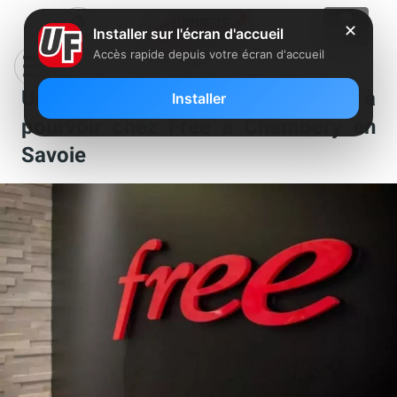
✕
Installer sur l'écran d'accueil
Accès rapide depuis votre écran d'accueil
Un poste de manager boutique est à
Installer
pourvoir chez Free à Chambéry en
Savoie