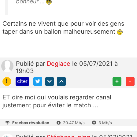
bonheur ...
Certains ne vivent que pour voir des gens
taper dans un ballon malheureusement
Publié
par
Deglace
le 05/07/2021 à
19h03
!
+
-
citer
ET dire moi qui voulais regarder canal
justement pour éviter le match....
Freebox révolution
20.47 Mb/s
3 Mb/s