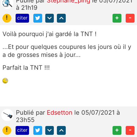
Publié
par
Stéphane_ping
le 05/07/2021
à 21h19
!
+
-
citer
Voilà pourquoi j'ai gardé la TNT !
...Et pour quelques coupures les jours où il y
a de grosses mises à jour...
Parfait la TNT !!!
Publié
par
Edsetton
le 05/07/2021 à
23h55
!
+
-
citer