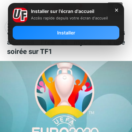
✕
Installer sur l'écran d'accueil
Accès rapide depuis votre écran d'accueil
Une panne d’électricité prive des
Installer
abonnés Free et myCanal d’une
soirée sur TF1