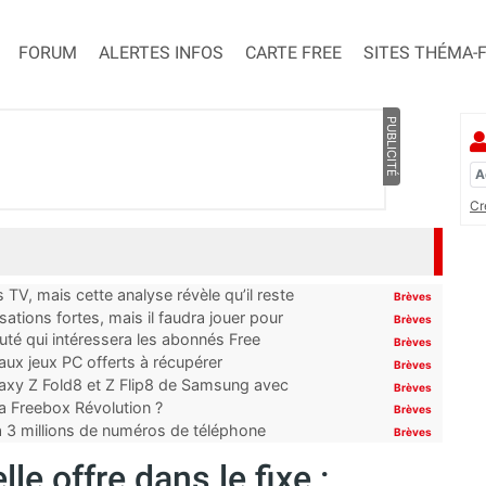
FORUM
ALERTES INFOS
CARTE FREE
SITES THÉMA-
PUBLICITÉ
Cr
TV, mais cette analyse révèle qu’il reste
Brèves
ations fortes, mais il faudra jouer pour
Brèves
uté qui intéressera les abonnés Free
Brèves
x jeux PC offerts à récupérer
Brèves
laxy Z Fold8 et Z Flip8 de Samsung avec
Brèves
 la Freebox Révolution ?
Brèves
’à 3 millions de numéros de téléphone
Brèves
le offre dans le fixe :