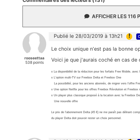
Commentaires des lecteurs (131)
AFFICHER LES 116
!
Publié le 28/03/2019 à 13h21
c
Le choix unique n'est pas la bonne opt
rooseettaa
Voici je que j'aurais coché en cas de 
538 points
x La disponibilité de la réduction pour les forfaits Free Mobile, avec
x L’option multi-TV sur Freebox Delta et Freebox One
La possibilité, pour les anciens abonnés, de migrer vers l’offre Fre
x Une option Netflix pour les offres Freebox Révolution et Freebox 
x Un player plus classique proposé à la location avec la Freebox De
Une nouvelle offre
Le prix de l'abonnement Delta (45 €) ne me paraît pas délirant compt
du player Delta doit pouvoir rester un choix personnel.