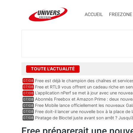
ACCUEIL
FREEZONE
TOUTE L'ACTUALITÉ
Free est déjà le champion des chaînes et services 
07/08
encore au moin...
Free et RTL9 vous offrent un cadeau riche en sens
07/08
l’obtenir
L’application nPerf se met à jour avec une nouvea
07/08
Mobile, Orange, SFR ...
Abonnés Freebox et Amazon Prime : deux nouveau
07/08
Free Mobile lance officiellement les nouveaux Ga
07/08
des promos et des cadeaux
Free doit-il lancer une nouvelle box à la place de
07/08
Piratage de Bloctel juste avant son arrêt ? Jusqu
07/08
auraient fuité
Free préparerait une nouvel