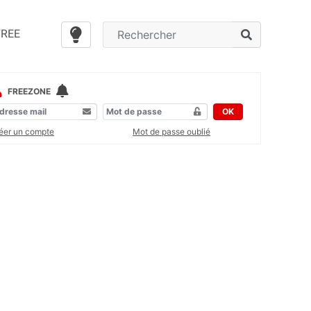
FREE
FREEZONE
OK
éer un compte
Mot de passe oublié