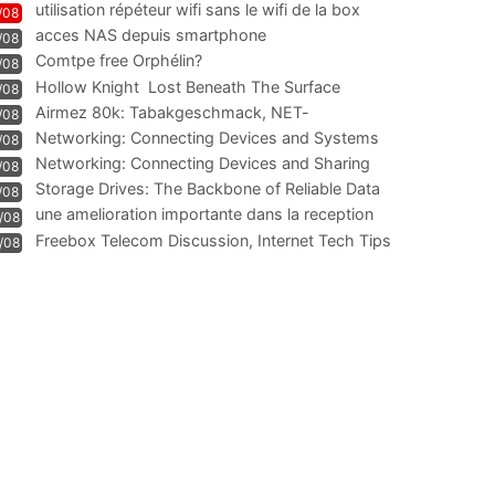
utilisation répéteur wifi sans le wifi de la box
/08
acces NAS depuis smartphone
/08
Comtpe free Orphélin?
/08
Hollow Knight  Lost Beneath The Surface
/08
Airmez 80k: Tabakgeschmack, NET-
/08
Technologie und Leistung im
Networking: Connecting Devices and Systems
/08
Networking: Connecting Devices and Sharing
/08
Information
Storage Drives: The Backbone of Reliable Data
/08
Management
une amelioration importante dans la reception
/08
WIFI
Freebox Telecom Discussion, Internet Tech Tips
/08
Communi