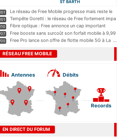
ST BARTH
Le réseau de Free Mobile progresse mais reste le
/01
m
...
Tempête Goretti : le réseau de Free fortement impa
/01
...
Fibre optique : Free annonce un cap important
/10
pass
...
Free booste sans surcoût son forfait mobile à 9,99
/07
...
Free Pro lance son offre de flotte mobile 5G à La
...
/05
RÉSEAU FREE MOBILE
Antennes
Débits
Records
EN DIRECT DU FORUM