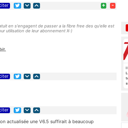
+
-
citer
ratuit en s'engagent de passer a la fibre free des qu'elle est
ur utilisation de leur abonnement X-)
bit.
I
L
citer
t
s
M
b
citer
ion actualisée une V6.5 suffirait à beaucoup