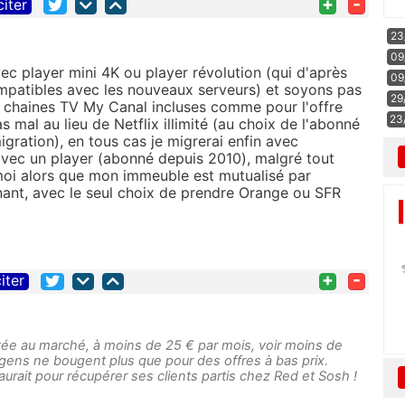
+
-
citer
23
09
avec player mini 4K ou player révolution (qui d'après
09
ompatibles avec les nouveaux serveurs) et soyons pas
29
es chaines TV My Canal incluses comme pour l'offre
23
s mal au lieu de Netflix illimité (au choix de l'abonné
igration), en tous cas je migrerai enfin avec
 avec un player (abonné depuis 2010), malgré tout
 moi alors que mon immeuble est mutualisé par
ant, avec le seul choix de prendre Orange ou SFR
+
-
iter
ptée au marché, à moins de 25 € par mois, voir moins de
 gens ne bougent plus que pour des offres à bas prix.
urait pour récupérer ses clients partis chez Red et Sosh !