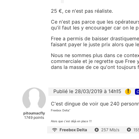
25 €, ce n'est pas réaliste.
Ce n'est pas parce que les opérateurs
qu'il faut les y encourager car on le p
Free a permis de baisser drastiquemen
faisant payer le juste prix alors que 
Nous ne sommes plus dans ce contexte
commerciale et je regrette que Free y
dans la masse de ce qu'ont toujours fa
!
Publié le 28/03/2019 à 14h15
c
C'est dingue de voir que 240 personn
Freebox Delta"
pitoumacfly
1749 points
Alors que c'est déjà en place !!!
Freebox Delta
257 Mb/s
15