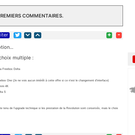
 PREMIERS COMMENTAIRES.
+
-
iter
ion...
choix multiple :
 la Freebox Delta
ebox One (Je ne vois aucun iintérêt à cette offre si ce n'est le changement d'interface)
mini 4K
lta S
e tenu de l'upgrade technique si les prestation de la Revolution sont conservés, mais le choix