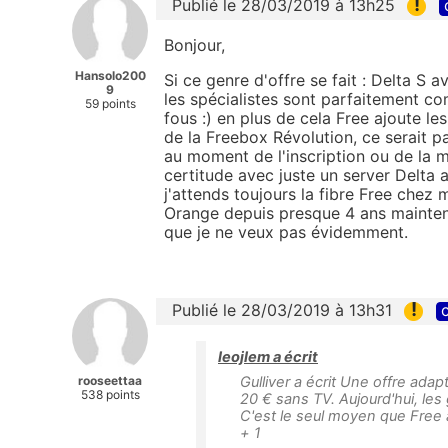
!
Publié le 28/03/2019 à 13h25
Bonjour,
Hansolo200
Si ce genre d'offre se fait : Delta S 
9
les spécialistes sont parfaitement c
59 points
fous :) en plus de cela Free ajoute l
de la Freebox Révolution, ce serait pa
au moment de l'inscription ou de la m
certitude avec juste un server Delta
j'attends toujours la fibre Free chez
Orange depuis presque 4 ans mainten
que je ne veux pas évidemment.
!
Publié le 28/03/2019 à 13h31
c
leojlem a écrit
rooseettaa
Gulliver a écrit Une offre ada
538 points
20 € sans TV. Aujourd'hui, les
C'est le seul moyen que Free a
+ 1