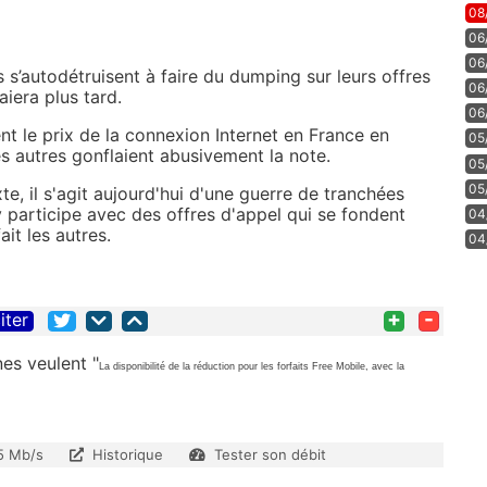
08
06
06
 s’autodétruisent à faire du dumping sur leurs offres
06
aiera plus tard.
06
t le prix de la connexion Internet en France en
05
les autres gonflaient abusivement la note.
05
05
, il s'agit aujourd'hui d'une guerre de tranchées
 participe avec des offres d'appel qui se fondent
04
it les autres.
04
+
-
iter
es veulent "
La disponibilité de la réduction pour les forfaits Free Mobile, avec la
5 Mb/s
Historique
Tester son débit