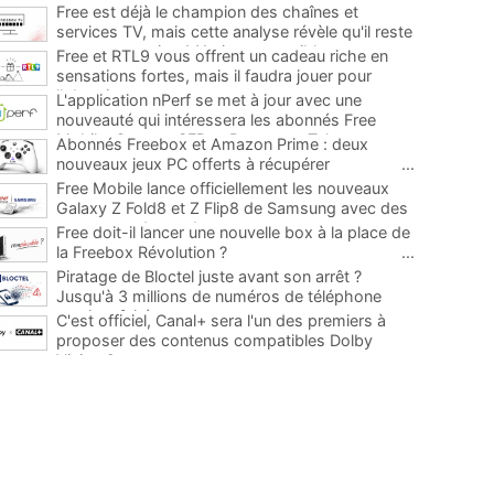
Free est déjà le champion des chaînes et
services TV, mais cette analyse révèle qu'il reste
encore au moins 141 ajouts possibles
...
Free et RTL9 vous offrent un cadeau riche en
sensations fortes, mais il faudra jouer pour
l'obtenir
...
L'application nPerf se met à jour avec une
nouveauté qui intéressera les abonnés Free
Mobile, Orange, SFR et Bouygues Telecom
...
Abonnés Freebox et Amazon Prime : deux
nouveaux jeux PC offerts à récupérer
...
Free Mobile lance officiellement les nouveaux
Galaxy Z Fold8 et Z Flip8 de Samsung avec des
promos et des cadeaux
...
Free doit-il lancer une nouvelle box à la place de
la Freebox Révolution ?
...
Piratage de Bloctel juste avant son arrêt ?
Jusqu'à 3 millions de numéros de téléphone
auraient fuité
...
C'est officiel, Canal+ sera l'un des premiers à
proposer des contenus compatibles Dolby
Vision 2
...