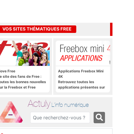
VOS SITES THÉMATIQUES FREE
 love Free
Applications Freebox Mini
e site des fans de Free :
4K
outes les bonnes nouvelles
Retrouvez toutes les
ur la Freebox et Free
applications présentes sur
obile, et rien que les
Freebox Mini 4K en un clic
onnes nouvelles
Actuly
L'info numérique