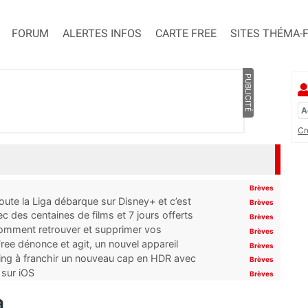
FORUM
ALERTES INFOS
CARTE FREE
SITES THÉMA-
PUBLICITÉ
Cr
Brèves
oute la Liga débarque sur Disney+ et c’est
Brèves
 des centaines de films et 7 jours offerts
Brèves
 comment retrouver et supprimer vos
Brèves
ree dénonce et agit, un nouvel appareil
Brèves
ming à franchir un nouveau cap en HDR avec
Brèves
 sur iOS
Brèves
a