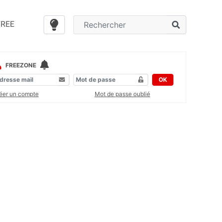
FREE
FREEZONE
OK
éer un compte
Mot de passe oublié