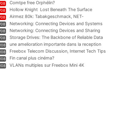
Comtpe free Orphélin?
/08
Hollow Knight  Lost Beneath The Surface
/08
Airmez 80k: Tabakgeschmack, NET-
/08
Technologie und Leistung im
Networking: Connecting Devices and Systems
/08
Networking: Connecting Devices and Sharing
/08
Information
Storage Drives: The Backbone of Reliable Data
/08
Management
une amelioration importante dans la reception
/08
WIFI
Freebox Telecom Discussion, Internet Tech Tips
/08
Communi
Fin canal plus cinéma?
/08
VLANs multiples sur Freebox Mini 4K
/08