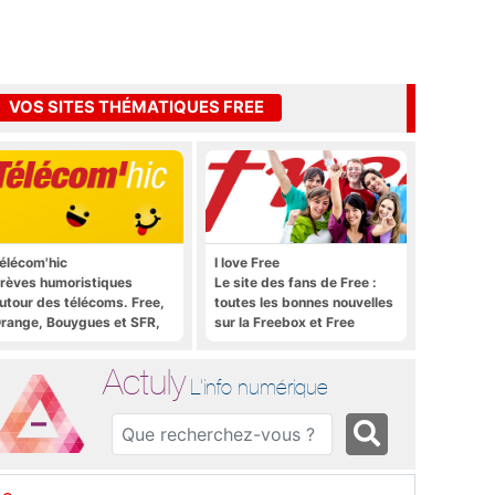
VOS SITES THÉMATIQUES FREE
élécom'hic
I love Free
rèves humoristiques
Le site des fans de Free :
utour des télécoms. Free,
toutes les bonnes nouvelles
range, Bouygues et SFR,
sur la Freebox et Free
ous y passent.
Mobile, et rien que les
bonnes nouvelles
Actuly
L'info numérique