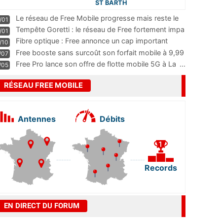
ST BARTH
Le réseau de Free Mobile progresse mais reste le
/01
m
...
Tempête Goretti : le réseau de Free fortement impa
/01
...
Fibre optique : Free annonce un cap important
/10
pass
...
Free booste sans surcoût son forfait mobile à 9,99
/07
...
Free Pro lance son offre de flotte mobile 5G à La
...
/05
RÉSEAU FREE MOBILE
Antennes
Débits
Records
EN DIRECT DU FORUM