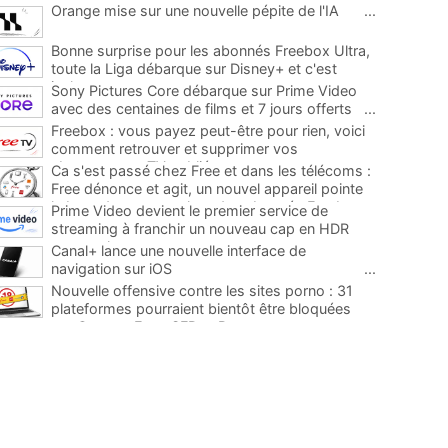
Orange mise sur une nouvelle pépite de l'IA
...
Bonne surprise pour les abonnés Freebox Ultra,
toute la Liga débarque sur Disney+ et c'est
inclus
...
Sony Pictures Core débarque sur Prime Video
avec des centaines de films et 7 jours offerts
...
Freebox : vous payez peut-être pour rien, voici
comment retrouver et supprimer vos
abonnements TV oubliés
...
Ca s'est passé chez Free et dans les télécoms :
Free dénonce et agit, un nouvel appareil pointe
le bout de son nez chez des abonnés Freebox...
Prime Video devient le premier service de
...
streaming à franchir un nouveau cap en HDR
avec ce lancement
...
Canal+ lance une nouvelle interface de
navigation sur iOS
...
Nouvelle offensive contre les sites porno : 31
plateformes pourraient bientôt être bloquées
par Orange, Free, SFR et Bouygues
...