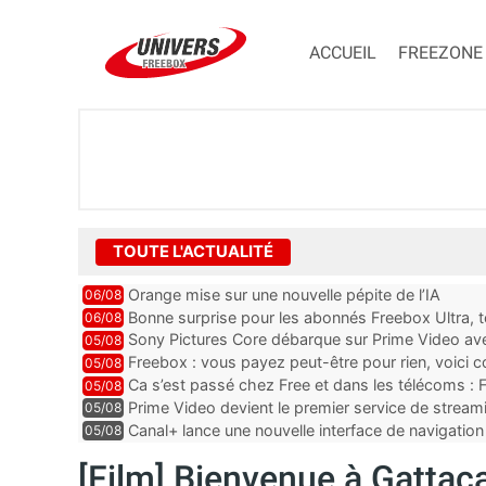
ACCUEIL
FREEZONE
TOUTE L'ACTUALITÉ
Orange mise sur une nouvelle pépite de l’IA
06/08
Bonne surprise pour les abonnés Freebox Ultra, t
06/08
inclus
Sony Pictures Core débarque sur Prime Video avec
05/08
Freebox : vous payez peut-être pour rien, voici
05/08
abonnements TV oubliés
Ca s’est passé chez Free et dans les télécoms : F
05/08
pointe le bout de...
Prime Video devient le premier service de strea
05/08
ce lancement
Canal+ lance une nouvelle interface de navigation
05/08
[Film] Bienvenue à Gattac