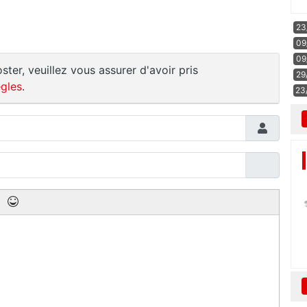
23
09
09
ster, veuillez vous assurer d'avoir pris
29
gles
.
23