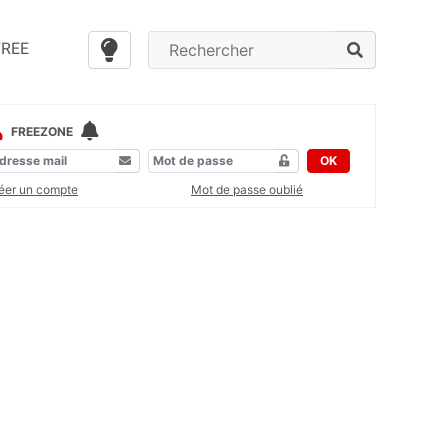
FREE
FREEZONE
OK
éer un compte
Mot de passe oublié