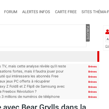
FORUM
ALERTES INFOS
CARTE FREE
SITES THÉMA-
PUBLICITÉ
Cr
TV, mais cette analyse révèle qu’il reste
Brèves
ations fortes, mais il faudra jouer pour
Brèves
uté qui intéressera les abonnés Free
Brèves
x jeux PC offerts à récupérer
Brèves
laxy Z Fold8 et Z Flip8 de Samsung avec
Brèves
 la Freebox Révolution ?
Brèves
’à 3 millions de numéros de téléphone
Brèves
re avec Bear Grylls dans la