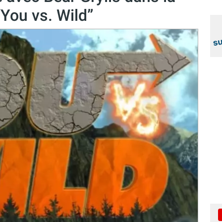
“You vs. Wild”