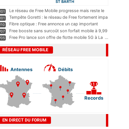
ST BARTH
Le réseau de Free Mobile progresse mais reste le
/01
m
...
Tempête Goretti : le réseau de Free fortement impa
/01
...
Fibre optique : Free annonce un cap important
/10
pass
...
Free booste sans surcoût son forfait mobile à 9,99
/07
...
Free Pro lance son offre de flotte mobile 5G à La
...
/05
RÉSEAU FREE MOBILE
Antennes
Débits
Records
EN DIRECT DU FORUM