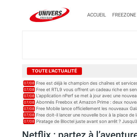
ACCUEIL
FREEZONE
TOUTE L'ACTUALITÉ
Free est déjà le champion des chaînes et services 
07/08
encore au moin...
Free et RTL9 vous offrent un cadeau riche en sens
07/08
l’obtenir
L’application nPerf se met à jour avec une nouvea
07/08
Mobile, Orange, SFR ...
Abonnés Freebox et Amazon Prime : deux nouveau
07/08
Free Mobile lance officiellement les nouveaux Ga
07/08
des promos et des cadeaux
Free doit-il lancer une nouvelle box à la place de
07/08
Piratage de Bloctel juste avant son arrêt ? Jusqu
07/08
auraient fuité
Netflix : partez à l’aventu