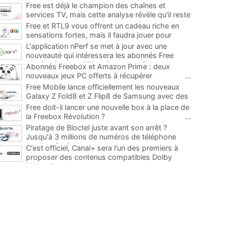
Free est déjà le champion des chaînes et
services TV, mais cette analyse révèle qu'il reste
encore au moins 141 ajouts possibles
...
Free et RTL9 vous offrent un cadeau riche en
sensations fortes, mais il faudra jouer pour
l'obtenir
...
L'application nPerf se met à jour avec une
nouveauté qui intéressera les abonnés Free
Mobile, Orange, SFR et Bouygues Telecom
...
Abonnés Freebox et Amazon Prime : deux
nouveaux jeux PC offerts à récupérer
...
Free Mobile lance officiellement les nouveaux
Galaxy Z Fold8 et Z Flip8 de Samsung avec des
promos et des cadeaux
...
Free doit-il lancer une nouvelle box à la place de
la Freebox Révolution ?
...
Piratage de Bloctel juste avant son arrêt ?
Jusqu'à 3 millions de numéros de téléphone
auraient fuité
...
C'est officiel, Canal+ sera l'un des premiers à
proposer des contenus compatibles Dolby
Vision 2
...