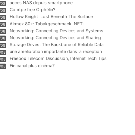
acces NAS depuis smartphone
/08
Comtpe free Orphélin?
/08
Hollow Knight  Lost Beneath The Surface
/08
Airmez 80k: Tabakgeschmack, NET-
/08
Technologie und Leistung im
Networking: Connecting Devices and Systems
/08
Networking: Connecting Devices and Sharing
/08
Information
Storage Drives: The Backbone of Reliable Data
/08
Management
une amelioration importante dans la reception
/08
WIFI
Freebox Telecom Discussion, Internet Tech Tips
/08
Communi
Fin canal plus cinéma?
/08