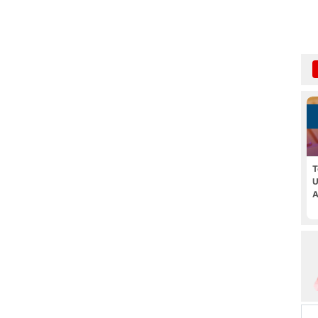
T
U
A