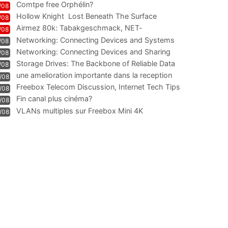
Comtpe free Orphélin?
/08
Hollow Knight  Lost Beneath The Surface
/08
Airmez 80k: Tabakgeschmack, NET-
/08
Technologie und Leistung im
Networking: Connecting Devices and Systems
/08
Networking: Connecting Devices and Sharing
/08
Information
Storage Drives: The Backbone of Reliable Data
/08
Management
une amelioration importante dans la reception
/08
WIFI
Freebox Telecom Discussion, Internet Tech Tips
/08
Communi
Fin canal plus cinéma?
/08
VLANs multiples sur Freebox Mini 4K
/08