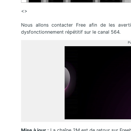
<>
Nous allons contacter Free afin de les avert
dysfonctionnement répétitif sur le canal 564.
Pu
Mise à jour :
La chaîne 2M est de retour sur Fre