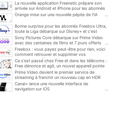
La nouvelle application Freenetic prépare son
arrivée sur Android et iPhone pour les abonnés
Freebox, testez la
...
Orange mise sur une nouvelle pépite de l'IA
...
Bonne surprise pour les abonnés Freebox Ultra,
toute la Liga débarque sur Disney+ et c'est
inclus
...
Sony Pictures Core débarque sur Prime Video
avec des centaines de films et 7 jours offerts
...
Freebox : vous payez peut-être pour rien, voici
comment retrouver et supprimer vos
abonnements TV oubliés
...
Ca s'est passé chez Free et dans les télécoms :
Free dénonce et agit, un nouvel appareil pointe
le bout de son nez chez des abonnés Freebox...
Prime Video devient le premier service de
...
streaming à franchir un nouveau cap en HDR
avec ce lancement
...
Canal+ lance une nouvelle interface de
navigation sur iOS
...