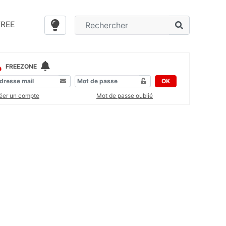
FREE
FREEZONE
OK
éer un compte
Mot de passe oublié