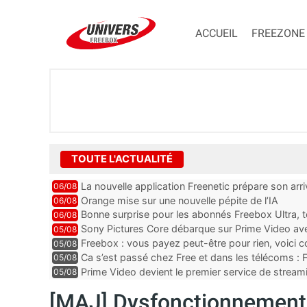
ACCUEIL
FREEZONE
TOUTE L'ACTUALITÉ
La nouvelle application Freenetic prépare son arr
06/08
abonnés Freebox, testez la
Orange mise sur une nouvelle pépite de l’IA
06/08
Bonne surprise pour les abonnés Freebox Ultra, t
06/08
inclus
Sony Pictures Core débarque sur Prime Video avec
05/08
Freebox : vous payez peut-être pour rien, voici
05/08
abonnements TV oubliés
Ca s’est passé chez Free et dans les télécoms : F
05/08
pointe le bout de...
Prime Video devient le premier service de strea
05/08
ce lancement
[MAJ] Dysfonctionnements