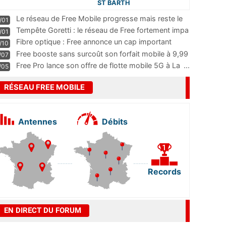
ST BARTH
Le réseau de Free Mobile progresse mais reste le
/01
m
...
Tempête Goretti : le réseau de Free fortement impa
/01
...
Fibre optique : Free annonce un cap important
/10
pass
...
Free booste sans surcoût son forfait mobile à 9,99
/07
...
Free Pro lance son offre de flotte mobile 5G à La
...
/05
RÉSEAU FREE MOBILE
Antennes
Débits
Records
EN DIRECT DU FORUM