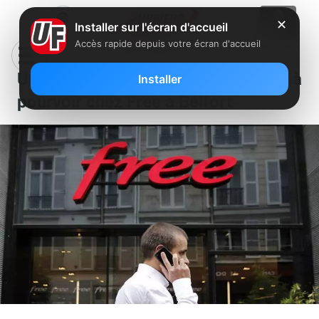
✕
Installer sur l'écran d'accueil
Accès rapide depuis votre écran d'accueil
Un poste de manager boutique est à
Installer
pourvoir chez Free à Belfort