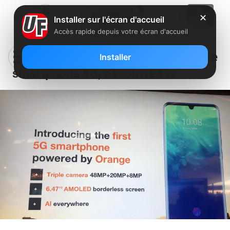
✕
Installer sur l'écran d'accueil
Accès rapide depuis votre écran d'accueil
Orange va lancer son propre
Installer
smartphone 5G, découvrez-le