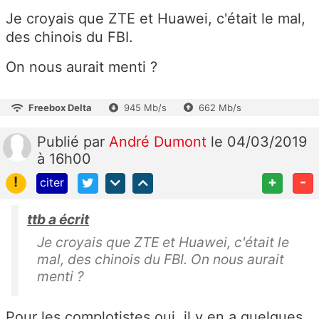
Je croyais que ZTE et Huawei, c'était le mal,
des chinois du FBI.
On nous aurait menti ?
Freebox Delta
945 Mb/s
662 Mb/s
Publié
par
André Dumont
le 04/03/2019
à 16h00
!
+
-
citer
ttb a écrit
Je croyais que ZTE et Huawei, c'était le
mal, des chinois du FBI. On nous aurait
menti ?
Pour les complotistes oui, il y en a quelques