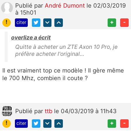
Publié
par
André Dumont
le 02/03/2019
à 15h01
!
+
-
citer
overlize a écrit
Quitte à acheter un ZTE Axon 10 Pro, je
préfère acheter l'original...
Il est vraiment top ce modèle ! Il gère même
le 700 Mhz, combien il coute ?
Publié
par
ttb
le 04/03/2019 à 11h43
!
+
-
citer