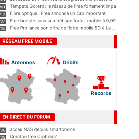
m
...
Tempête Goretti : le réseau de Free fortement impa
/01
...
Fibre optique : Free annonce un cap important
/10
pass
...
Free booste sans surcoût son forfait mobile à 9,99
/07
...
Free Pro lance son offre de flotte mobile 5G à La
...
/05
RÉSEAU FREE MOBILE
Antennes
Débits
Records
EN DIRECT DU FORUM
acces NAS depuis smartphone
/08
Comtpe free Orphélin?
/08