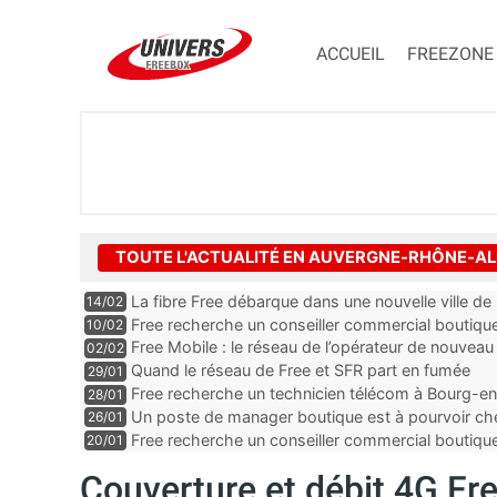
ACCUEIL
FREEZONE
TOUTE L'ACTUALITÉ EN AUVERGNE-RHÔNE-A
La fibre Free débarque dans une nouvelle ville de l’
14/02
Free recherche un conseiller commercial boutique
10/02
Loire
Free Mobile : le réseau de l’opérateur de nouveau
02/02
Quand le réseau de Free et SFR part en fumée
29/01
Free recherche un technicien télécom à Bourg-en
28/01
Un poste de manager boutique est à pourvoir che
26/01
département de la Loire
Free recherche un conseiller commercial boutiqu
20/01
Drôme
Couverture et débit 4G Fre