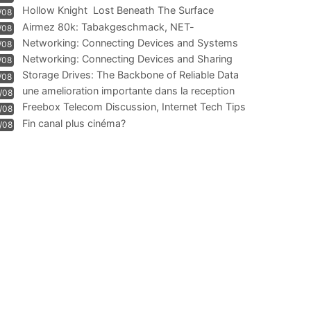
Hollow Knight  Lost Beneath The Surface
/08
Airmez 80k: Tabakgeschmack, NET-
/08
Technologie und Leistung im
Networking: Connecting Devices and Systems
/08
Networking: Connecting Devices and Sharing
/08
Information
Storage Drives: The Backbone of Reliable Data
/08
Management
une amelioration importante dans la reception
/08
WIFI
Freebox Telecom Discussion, Internet Tech Tips
/08
Communi
Fin canal plus cinéma?
/08