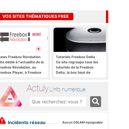
VOS SITES THÉMATIQUES FREE
ews Freebox Révolution
Tutoriels Freebox Delta
ite dédié à l'actualité de la
Ce site regroupe tous les
reebox Révolution, au
tutoriels de la Freebox
reebox Player, à Freebox
Delta, la box haut de
S, Freebox TV, etc.
gamme de Free
Actuly
L'info numérique
Incidents réseau
Aucun DSLAM injoignable