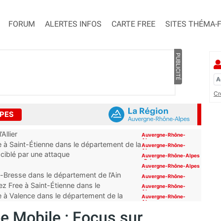
FORUM
ALERTES INFOS
CARTE FREE
SITES THÉMA-
PUBLICITÉ
Cr
LPES
Allier
Auvergne-Rhône-
Alpes
 à Saint-Étienne dans le département de la
Auvergne-Rhône-
Alpes
 ciblé par une attaque
Auvergne-Rhône-Alpes
,
Brèves
Auvergne-Rhône-Alpes
,
Brèves
-Bresse dans le département de l’Ain
Auvergne-Rhône-
Alpes
z Free à Saint-Étienne dans le
Auvergne-Rhône-
Alpes
e à Valence dans le département de la
Auvergne-Rhône-
Alpes
e Mobile : Focus sur