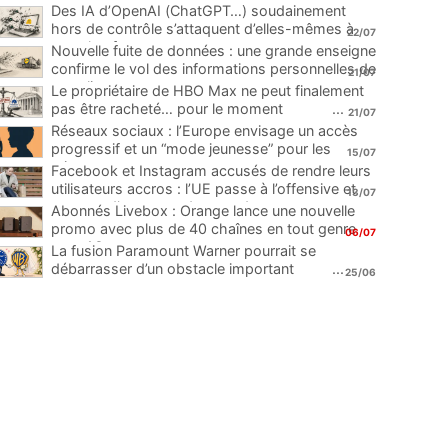
Des IA d’OpenAI (ChatGPT…) soudainement
hors de contrôle s’attaquent d’elles-mêmes à
22/07
une plateforme
...
Nouvelle fuite de données : une grande enseigne
confirme le vol des informations personnelles de
21/07
ses clients
...
Le propriétaire de HBO Max ne peut finalement
pas être racheté… pour le moment
...
21/07
Réseaux sociaux : l’Europe envisage un accès
progressif et un “mode jeunesse” pour les
15/07
mineurs
...
Facebook et Instagram accusés de rendre leurs
utilisateurs accros : l’UE passe à l’offensive et
13/07
menace d’une amende record
...
Abonnés Livebox : Orange lance une nouvelle
promo avec plus de 40 chaînes en tout genre
06/07
pour 1€
...
La fusion Paramount Warner pourrait se
débarrasser d’un obstacle important
...
25/06