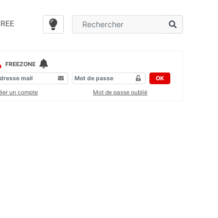
FREE
FREEZONE
OK
éer un compte
Mot de passe oublié