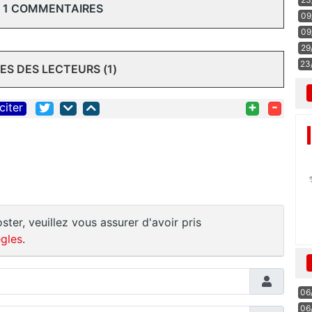
 1 COMMENTAIRES
09
09
29
23
S DES LECTEURS (1)
+
-
citer
ster, veuillez vous assurer d'avoir pris
gles
.
06
06