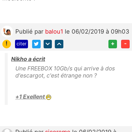
Publié
par
balou1
le 06/02/2019 à 09h03
!
+
-
citer
Nikho a écrit
Une FREEBOX 10Gb/s qui arrive à dos
d'escargot, c'est étrange non ?
+1 Exellent