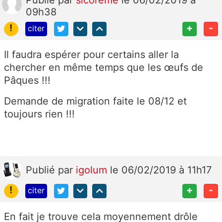
Publié
par
sicoreme
le 06/02/2019 à
09h38
!
+
-
citer
Il faudra espérer pour certains aller la
chercher en même temps que les œufs de
Pâques !!!
Demande de migration faite le 08/12 et
toujours rien !!!
Publié
par
igolum
le 06/02/2019 à 11h17
!
+
-
citer
En fait je trouve cela moyennement drôle