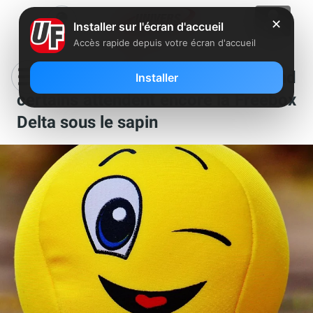
✕
Installer sur l'écran d'accueil
Accès rapide depuis votre écran d'accueil
Clin d’oeil : Voilà ce qui arrive quand
Installer
certains attendent encore la Freebox
Delta sous le sapin