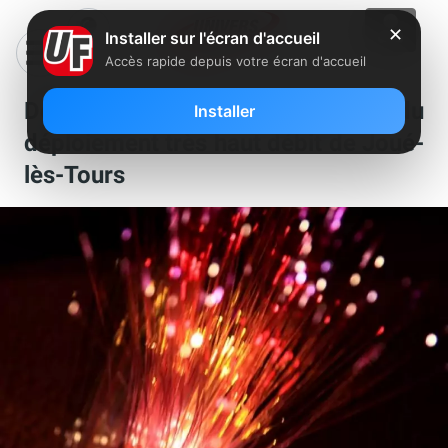
✕
Installer sur l'écran d'accueil
Accès rapide depuis votre écran d'accueil
Découvrez les cartes du
Installer
déploiement très haut débit de Joué-
lès-Tours