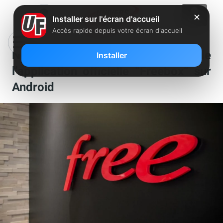
✕
Installer sur l'écran d'accueil
Accès rapide depuis votre écran d'accueil
Nouvelle mise à jour corrective de
Installer
l’application officielle “Freebox” sur
Android