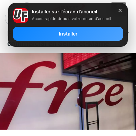
✕
Installer sur l'écran d'accueil
Accès rapide depuis votre écran d'accueil
Free recherche un conseiller
Installer
commercial en Seine-et-Marne