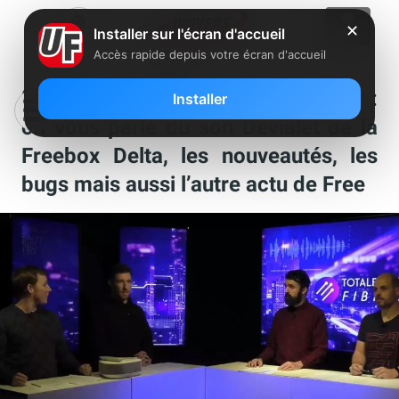
✕
Installer sur l'écran d'accueil
Accès rapide depuis votre écran d'accueil
“Totalement fibrés” fait sa rentrée :
Installer
on vous parle du son Devialet de la
Freebox Delta, les nouveautés, les
bugs mais aussi l’autre actu de Free