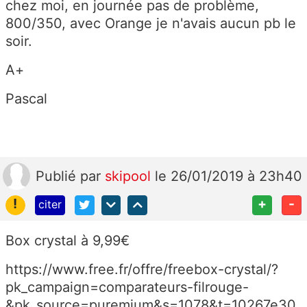
chez moi, en journée pas de problème,
800/350, avec Orange je n'avais aucun pb le
soir.
A+
Pascal
Publié
par
skipool
le 26/01/2019 à 23h40
!
+
-
citer
Box crystal à 9,99€
https://www.free.fr/offre/freebox-crystal/?
pk_campaign=comparateurs-filrouge-
&pk_source=puremium&s=1078&t=10267e30