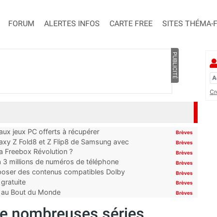
FORUM
ALERTES INFOS
CARTE FREE
SITES THÉMA-
PUBLICITÉ
Cr
x jeux PC offerts à récupérer
Brèves
laxy Z Fold8 et Z Flip8 de Samsung avec
Brèves
 la Freebox Révolution ?
Brèves
’à 3 millions de numéros de téléphone
Brèves
proposer des contenus compatibles Dolby
Brèves
gratuite
Brèves
t au Bout du Monde
Brèves
 de nombreuses séries