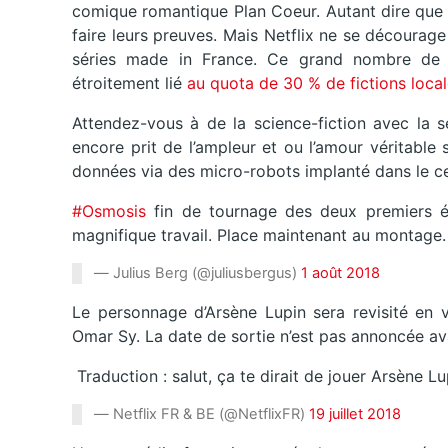
comique romantique Plan Coeur. Autant dire que 
faire leurs preuves. Mais Netflix ne se décourag
séries made in France. Ce grand nombre de p
étroitement lié
au quota de 30 % de fictions loca
Attendez-vous à de la science-fiction avec la s
encore prit de l’ampleur et ou l’amour véritable 
données via des micro-robots implanté dans le c
#Osmosis
fin de tournage des deux premiers ép
magnifique travail. Place maintenant au montage
— Julius Berg (@juliusbergus)
1 août 2018
Le personnage d’Arsène Lupin sera revisité en 
Omar Sy. La date de sortie n’est pas annoncée a
Traduction : salut, ça te dirait de jouer Arsène Lu
— Netflix FR & BE (@NetflixFR)
19 juillet 2018