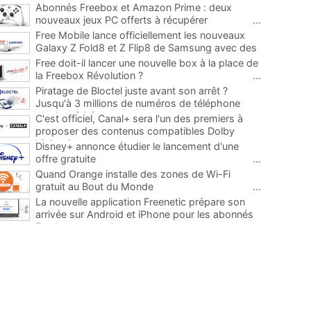
Abonnés Freebox et Amazon Prime : deux
nouveaux jeux PC offerts à récupérer
...
Free Mobile lance officiellement les nouveaux
Galaxy Z Fold8 et Z Flip8 de Samsung avec des
promos et des cadeaux
...
Free doit-il lancer une nouvelle box à la place de
la Freebox Révolution ?
...
Piratage de Bloctel juste avant son arrêt ?
Jusqu'à 3 millions de numéros de téléphone
auraient fuité
...
C'est officiel, Canal+ sera l'un des premiers à
proposer des contenus compatibles Dolby
Vision 2
...
Disney+ annonce étudier le lancement d'une
offre gratuite
...
Quand Orange installe des zones de Wi-Fi
gratuit au Bout du Monde
...
La nouvelle application Freenetic prépare son
arrivée sur Android et iPhone pour les abonnés
Freebox, testez la
...