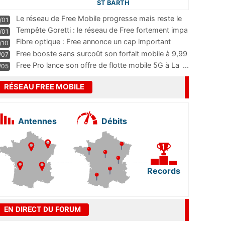
ST BARTH
Le réseau de Free Mobile progresse mais reste le
/01
m
...
Tempête Goretti : le réseau de Free fortement impa
/01
...
Fibre optique : Free annonce un cap important
/10
pass
...
Free booste sans surcoût son forfait mobile à 9,99
/07
...
Free Pro lance son offre de flotte mobile 5G à La
...
/05
RÉSEAU FREE MOBILE
Antennes
Débits
Records
EN DIRECT DU FORUM