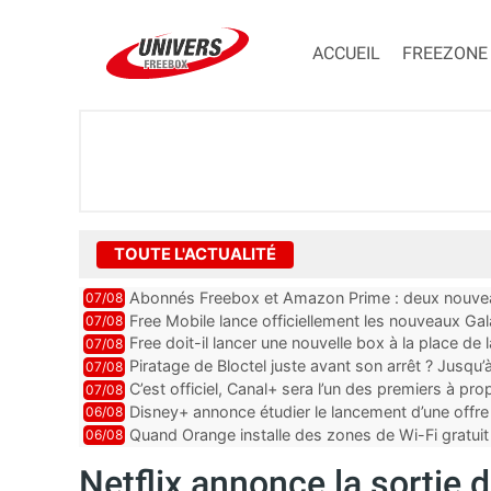
ACCUEIL
FREEZONE
TOUTE L'ACTUALITÉ
Abonnés Freebox et Amazon Prime : deux nouveau
07/08
Free Mobile lance officiellement les nouveaux Ga
07/08
des promos et des cadeaux
Free doit-il lancer une nouvelle box à la place de
07/08
Piratage de Bloctel juste avant son arrêt ? Jusqu
07/08
auraient fuité
C’est officiel, Canal+ sera l’un des premiers à 
07/08
Vision 2
Disney+ annonce étudier le lancement d’une offre 
06/08
Quand Orange installe des zones de Wi-Fi gratui
06/08
Netflix annonce la sortie