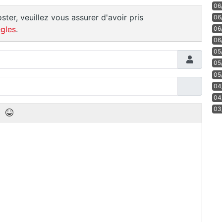
06
ster, veuillez vous assurer d'avoir pris
06
gles
.
06
06
05
05
05
04
04
03