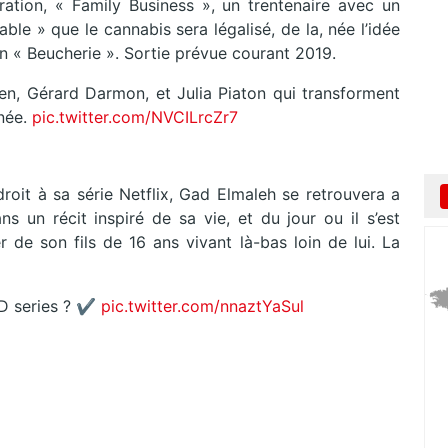
tion, « Family Business », un trentenaire avec un
ble » que le cannabis sera légalisé, de la, née l’idée
n « Beucherie ». Sortie prévue courant 2019.
n, Gérard Darmon, et Julia Piaton qui transforment
rnée.
pic.twitter.com/NVCILrcZr7
droit à sa série Netflix, Gad Elmaleh se retrouvera a
 un récit inspiré de sa vie, et du jour ou il s’est
 de son fils de 16 ans vivant là-bas loin de lui. La
D series ? ✔️
pic.twitter.com/nnaztYaSul