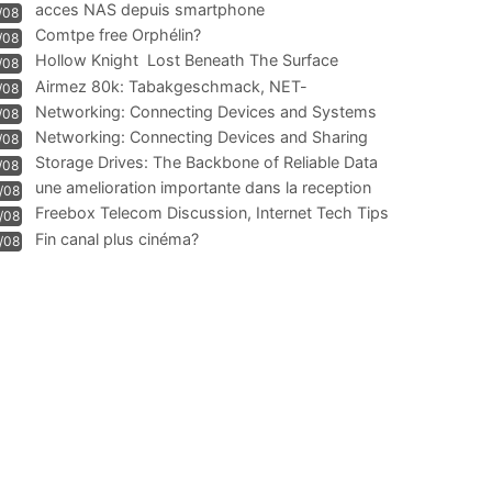
acces NAS depuis smartphone
/08
Comtpe free Orphélin?
/08
Hollow Knight  Lost Beneath The Surface
/08
Airmez 80k: Tabakgeschmack, NET-
/08
Technologie und Leistung im
Networking: Connecting Devices and Systems
/08
Networking: Connecting Devices and Sharing
/08
Information
Storage Drives: The Backbone of Reliable Data
/08
Management
une amelioration importante dans la reception
/08
WIFI
Freebox Telecom Discussion, Internet Tech Tips
/08
Communi
Fin canal plus cinéma?
/08