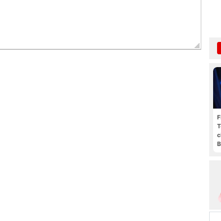
F
T
c
B