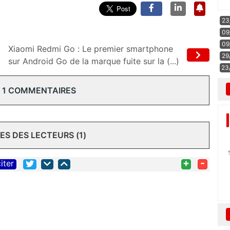
23
09
09
Xiaomi Redmi Go : Le premier smartphone
29
sur Android Go de la marque fuite sur la (...)
23
 1 COMMENTAIRES
S DES LECTEURS (1)
+
-
iter