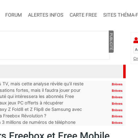
FORUM
ALERTES INFOS
CARTE FREE
SITES THÉMA-
PUBLICITÉ
Cr
TV, mais cette analyse révèle qu’il reste
Brèves
ations fortes, mais il faudra jouer pour
Brèves
uté qui intéressera les abonnés Free
Brèves
x jeux PC offerts à récupérer
Brèves
laxy Z Fold8 et Z Flip8 de Samsung avec
Brèves
 la Freebox Révolution ?
Brèves
’à 3 millions de numéros de téléphone
Brèves
rs Freebox et Free Mobile