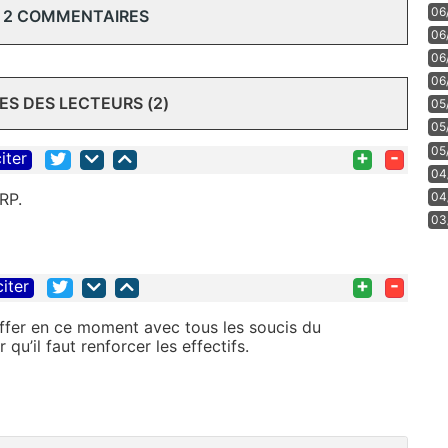
06
 2 COMMENTAIRES
06
06
06
S DES LECTEURS (2)
05
05
05
+
-
iter
04
RP.
04
03
+
-
citer
ffer en ce moment avec tous les soucis du
 qu’il faut renforcer les effectifs.