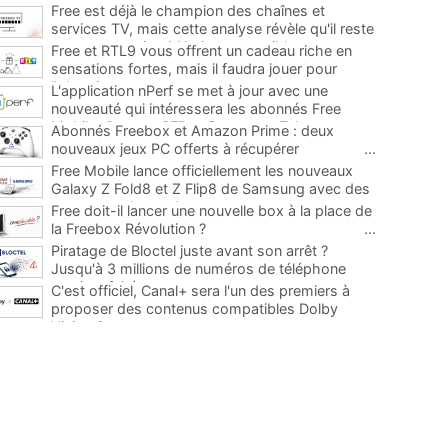
Free est déjà le champion des chaînes et
services TV, mais cette analyse révèle qu'il reste
encore au moins 141 ajouts possibles
...
Free et RTL9 vous offrent un cadeau riche en
sensations fortes, mais il faudra jouer pour
l'obtenir
...
L'application nPerf se met à jour avec une
nouveauté qui intéressera les abonnés Free
Mobile, Orange, SFR et Bouygues Telecom
...
Abonnés Freebox et Amazon Prime : deux
nouveaux jeux PC offerts à récupérer
...
Free Mobile lance officiellement les nouveaux
Galaxy Z Fold8 et Z Flip8 de Samsung avec des
promos et des cadeaux
...
Free doit-il lancer une nouvelle box à la place de
la Freebox Révolution ?
...
Piratage de Bloctel juste avant son arrêt ?
Jusqu'à 3 millions de numéros de téléphone
auraient fuité
...
C'est officiel, Canal+ sera l'un des premiers à
proposer des contenus compatibles Dolby
Vision 2
...