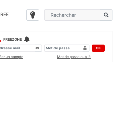
FREE
FREEZONE
OK
éer un compte
Mot de passe oublié