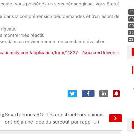
d’écoute, vous possédez un sens pédagogique. Vous êtes à
23
yse dans la compréhension des demandes et d’un esprit de
09
09
 rigueur.
29
s montrer très réactif.
23
sser dans un environnement en constante évolution.
cationcity.com/application/
form/11837 ?source=Univers+
Smartphones 5G : les constructeurs chinois
le
ont déjà une idée du surcoût par rapp (...)