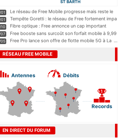
ST BARTH
Le réseau de Free Mobile progresse mais reste le
/01
m
...
Tempête Goretti : le réseau de Free fortement impa
/01
...
Fibre optique : Free annonce un cap important
/10
pass
...
Free booste sans surcoût son forfait mobile à 9,99
/07
...
Free Pro lance son offre de flotte mobile 5G à La
...
/05
RÉSEAU FREE MOBILE
Antennes
Débits
Records
EN DIRECT DU FORUM