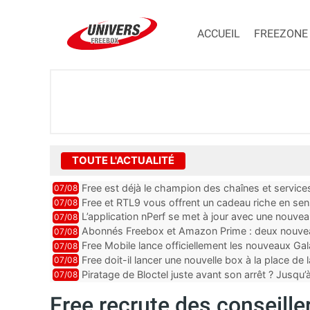
ACCUEIL
FREEZONE
TOUTE L'ACTUALITÉ
Free est déjà le champion des chaînes et services 
07/08
encore au moin...
Free et RTL9 vous offrent un cadeau riche en sens
07/08
l’obtenir
L’application nPerf se met à jour avec une nouvea
07/08
Mobile, Orange, SFR ...
Abonnés Freebox et Amazon Prime : deux nouveau
07/08
Free Mobile lance officiellement les nouveaux Ga
07/08
des promos et des cadeaux
Free doit-il lancer une nouvelle box à la place de
07/08
Piratage de Bloctel juste avant son arrêt ? Jusqu
07/08
auraient fuité
Free recrute des conseille