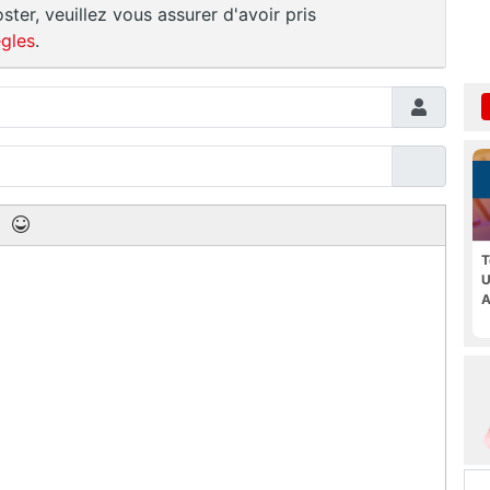
ster, veuillez vous assurer d'avoir pris
gles
.
T
U
A