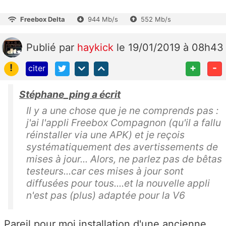
Freebox Delta
944 Mb/s
552 Mb/s
Publié
par
haykick
le 19/01/2019 à 08h43
!
+
-
citer
Stéphane_ping a écrit
Il y a une chose que je ne comprends pas :
j'ai l'appli Freebox Compagnon (qu'il a fallu
réinstaller via une APK) et je reçois
systématiquement des avertissements de
mises à jour... Alors, ne parlez pas de bêtas
testeurs...car ces mises à jour sont
diffusées pour tous....et la nouvelle appli
n'est pas (plus) adaptée pour la V6
Pareil pour moi installation d'une ancienne