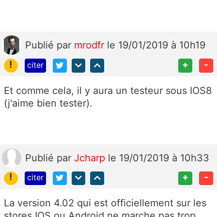
Publié
par
mrodfr
le 19/01/2019 à 10h19
!
+
-
citer
Et comme cela, il y aura un testeur sous IOS8
(j'aime bien tester).
Publié
par
Jcharp
le 19/01/2019 à 10h33
!
+
-
citer
La version 4.02 qui est officiellement sur les
stores IOS ou Android ne marche pas trop