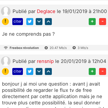
Publié
par
Deglace
le 19/01/2019 à 21h00
!
+
-
citer
Je ne comprends pas ?
Freebox révolution
20.47 Mb/s
3 Mb/s
Publié
par
rensnip
le 20/01/2019 à 12h04
!
+
-
citer
bonjour j ai moi une question : avant j avait
possibilité de regarder le flux tv de free
directement par cette application mais je ne
trouve plus cette possibilité. la seul donner