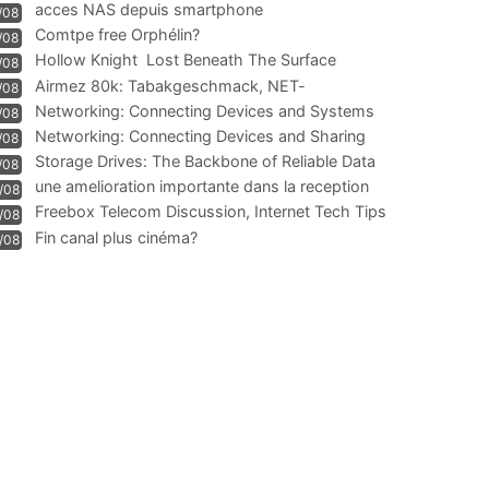
acces NAS depuis smartphone
/08
Comtpe free Orphélin?
/08
Hollow Knight  Lost Beneath The Surface
/08
Airmez 80k: Tabakgeschmack, NET-
/08
Technologie und Leistung im
Networking: Connecting Devices and Systems
/08
Networking: Connecting Devices and Sharing
/08
Information
Storage Drives: The Backbone of Reliable Data
/08
Management
une amelioration importante dans la reception
/08
WIFI
Freebox Telecom Discussion, Internet Tech Tips
/08
Communi
Fin canal plus cinéma?
/08