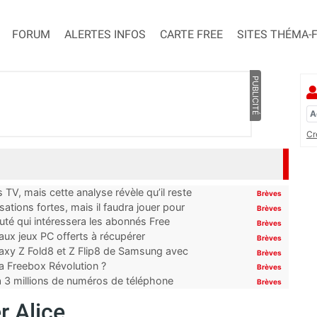
FORUM
ALERTES INFOS
CARTE FREE
SITES THÉMA-
PUBLICITÉ
Cr
TV, mais cette analyse révèle qu’il reste
Brèves
ations fortes, mais il faudra jouer pour
Brèves
uté qui intéressera les abonnés Free
Brèves
x jeux PC offerts à récupérer
Brèves
laxy Z Fold8 et Z Flip8 de Samsung avec
Brèves
 la Freebox Révolution ?
Brèves
’à 3 millions de numéros de téléphone
Brèves
r Alice