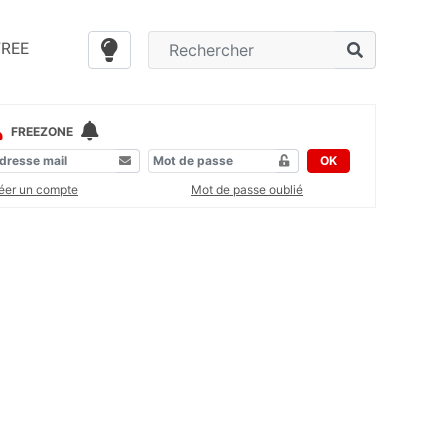
FREE
FREEZONE
OK
éer un compte
Mot de passe oublié