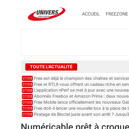
ACCUEIL
FREEZONE
TOUTE L'ACTUALITÉ
Free est déjà le champion des chaînes et services 
07/08
encore au moin...
Free et RTL9 vous offrent un cadeau riche en sens
07/08
l’obtenir
L’application nPerf se met à jour avec une nouvea
07/08
Mobile, Orange, SFR ...
Abonnés Freebox et Amazon Prime : deux nouveau
07/08
Free Mobile lance officiellement les nouveaux Ga
07/08
des promos et des cadeaux
Free doit-il lancer une nouvelle box à la place de
07/08
Piratage de Bloctel juste avant son arrêt ? Jusqu
07/08
auraient fuité
Numéricable prêt à croque