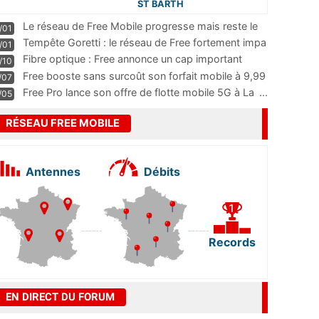
ST BARTH
Le réseau de Free Mobile progresse mais reste le
/01
m
...
Tempête Goretti : le réseau de Free fortement impa
/01
...
Fibre optique : Free annonce un cap important
/10
pass
...
Free booste sans surcoût son forfait mobile à 9,99
/07
...
Free Pro lance son offre de flotte mobile 5G à La
...
/05
RÉSEAU FREE MOBILE
Antennes
Débits
Records
EN DIRECT DU FORUM