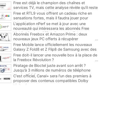
Free est déjà le champion des chaînes et
services TV, mais cette analyse révèle qu'il reste
encore au moins 141 ajouts possibles
...
Free et RTL9 vous offrent un cadeau riche en
sensations fortes, mais il faudra jouer pour
l'obtenir
...
L'application nPerf se met à jour avec une
nouveauté qui intéressera les abonnés Free
Mobile, Orange, SFR et Bouygues Telecom
...
Abonnés Freebox et Amazon Prime : deux
nouveaux jeux PC offerts à récupérer
...
Free Mobile lance officiellement les nouveaux
Galaxy Z Fold8 et Z Flip8 de Samsung avec des
promos et des cadeaux
...
Free doit-il lancer une nouvelle box à la place de
la Freebox Révolution ?
...
Piratage de Bloctel juste avant son arrêt ?
Jusqu'à 3 millions de numéros de téléphone
auraient fuité
...
C'est officiel, Canal+ sera l'un des premiers à
proposer des contenus compatibles Dolby
Vision 2
...