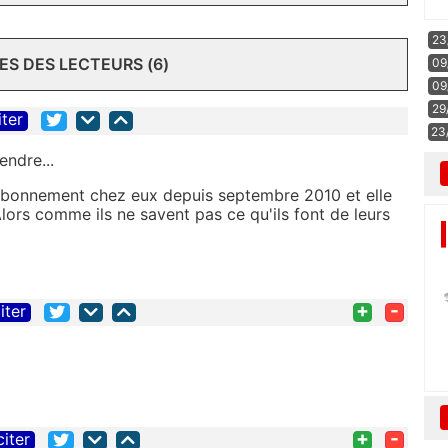
23
S DES LECTEURS (6)
09
09
29
iter
23
vendre...
abonnement chez eux depuis septembre 2010 et elle
Alors comme ils ne savent pas ce qu'ils font de leurs
+
-
iter
+
-
citer