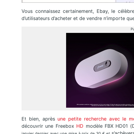
Vous connaissez certainement, Ebay, le célèbr
d’utilisateurs d’acheter et de vendre n’importe qu
Pu
Et bien, après
une petite recherche avec le 
découvrir une Freebox
HD
modèle FBX HD01 (D
s’achèvera
janvier dernier avec une mise à prix de 30 €
et