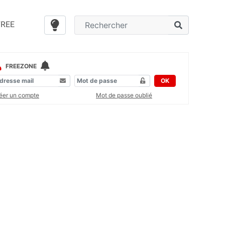
FREE
FREEZONE
OK
éer un compte
Mot de passe oublié