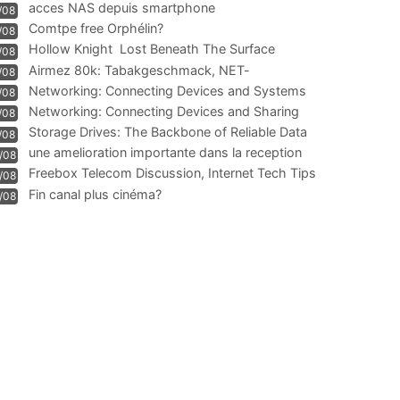
acces NAS depuis smartphone
/08
Comtpe free Orphélin?
/08
Hollow Knight  Lost Beneath The Surface
/08
Airmez 80k: Tabakgeschmack, NET-
/08
Technologie und Leistung im
Networking: Connecting Devices and Systems
/08
Networking: Connecting Devices and Sharing
/08
Information
Storage Drives: The Backbone of Reliable Data
/08
Management
une amelioration importante dans la reception
/08
WIFI
Freebox Telecom Discussion, Internet Tech Tips
/08
Communi
Fin canal plus cinéma?
/08