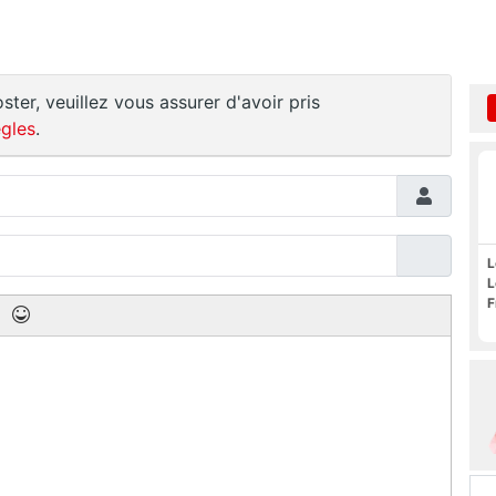
ster, veuillez vous assurer d'avoir pris
gles
.
L
L
F