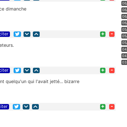
06
c ce dimanche
06
06
06
05
+
-
citer
05
05
eteurs.
04
04
03
+
-
citer
t quelqu'un qui l'avait jetté... bizarre
+
-
iter