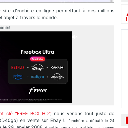
e site d’enchère en ligne permettant
à des millions
el objet à travers le monde.
blicité
mot clé "FREE BOX HD"
, nous venons tout juste de
D40go) en vente sur Ebay !.
L’enchère a débuté le 24
 le 29 janvier 2008
. A cette heure, elle a atteint, la somme