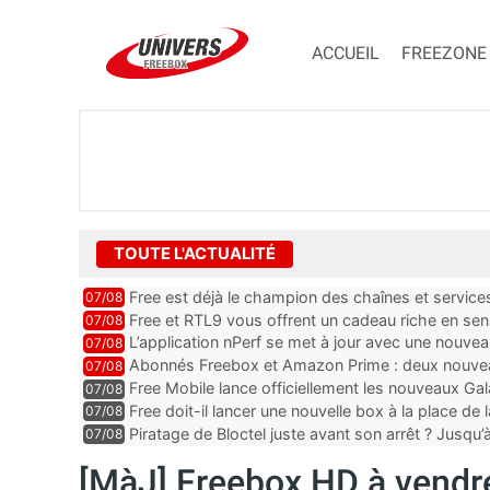
ACCUEIL
FREEZONE
TOUTE L'ACTUALITÉ
Free est déjà le champion des chaînes et services 
07/08
encore au moin...
Free et RTL9 vous offrent un cadeau riche en sens
07/08
l’obtenir
L’application nPerf se met à jour avec une nouvea
07/08
Mobile, Orange, SFR ...
Abonnés Freebox et Amazon Prime : deux nouveau
07/08
Free Mobile lance officiellement les nouveaux Ga
07/08
des promos et des cadeaux
Free doit-il lancer une nouvelle box à la place de
07/08
Piratage de Bloctel juste avant son arrêt ? Jusqu
07/08
auraient fuité
[MàJ] Freebox HD à vendre