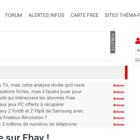
FORUM
ALERTES INFOS
CARTE FREE
SITES THÉMA-
PUBLICITÉ
Cr
TV, mais cette analyse révèle qu’il reste
Brèves
ations fortes, mais il faudra jouer pour
Brèves
uté qui intéressera les abonnés Free
Brèves
x jeux PC offerts à récupérer
Brèves
laxy Z Fold8 et Z Flip8 de Samsung avec
Brèves
 la Freebox Révolution ?
Brèves
’à 3 millions de numéros de téléphone
Brèves
 sur Ebay !