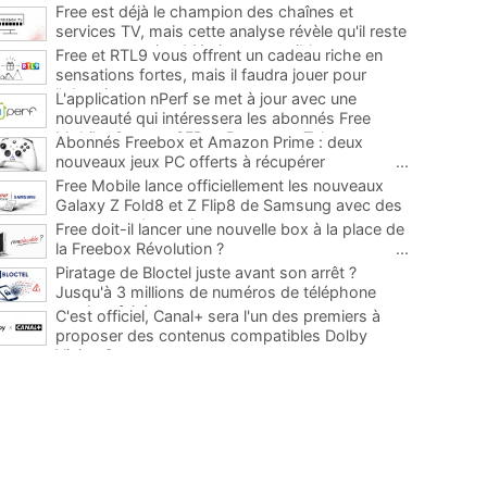
Free est déjà le champion des chaînes et
services TV, mais cette analyse révèle qu'il reste
encore au moins 141 ajouts possibles
...
Free et RTL9 vous offrent un cadeau riche en
sensations fortes, mais il faudra jouer pour
l'obtenir
...
L'application nPerf se met à jour avec une
nouveauté qui intéressera les abonnés Free
Mobile, Orange, SFR et Bouygues Telecom
...
Abonnés Freebox et Amazon Prime : deux
nouveaux jeux PC offerts à récupérer
...
Free Mobile lance officiellement les nouveaux
Galaxy Z Fold8 et Z Flip8 de Samsung avec des
promos et des cadeaux
...
Free doit-il lancer une nouvelle box à la place de
la Freebox Révolution ?
...
Piratage de Bloctel juste avant son arrêt ?
Jusqu'à 3 millions de numéros de téléphone
auraient fuité
...
C'est officiel, Canal+ sera l'un des premiers à
proposer des contenus compatibles Dolby
Vision 2
...