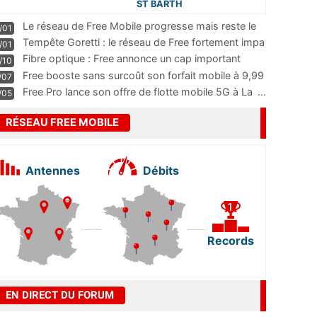
ST BARTH
Le réseau de Free Mobile progresse mais reste le
/01
m
...
Tempête Goretti : le réseau de Free fortement impa
/01
...
Fibre optique : Free annonce un cap important
/10
pass
...
Free booste sans surcoût son forfait mobile à 9,99
/07
...
Free Pro lance son offre de flotte mobile 5G à La
...
/05
RÉSEAU FREE MOBILE
Antennes
Débits
Records
EN DIRECT DU FORUM