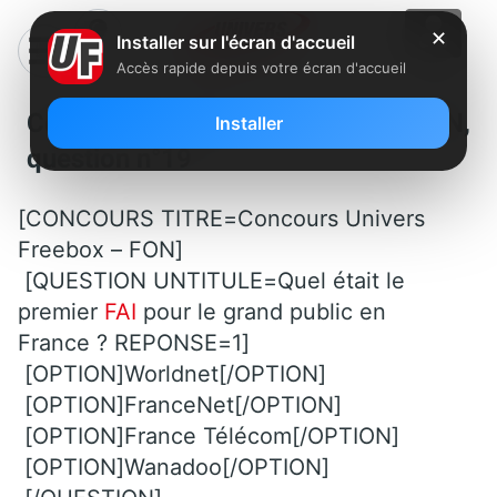
✕
Installer sur l'écran d'accueil
Accès rapide depuis votre écran d'accueil
Concours Univers Freebox – FON,
Installer
question n°19
[CONCOURS TITRE=Concours Univers
Freebox – FON]
[QUESTION UNTITULE=Quel était le
premier
FAI
pour le grand public en
France ? REPONSE=1]
[OPTION]Worldnet[/OPTION]
[OPTION]FranceNet[/OPTION]
[OPTION]France Télécom[/OPTION]
[OPTION]Wanadoo[/OPTION]