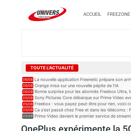
ACCUEIL
FREEZONE
TOUTE L'ACTUALITÉ
La nouvelle application Freenetic prépare son arr
06/08
abonnés Freebox, testez la
Orange mise sur une nouvelle pépite de l’IA
06/08
Bonne surprise pour les abonnés Freebox Ultra, t
06/08
inclus
Sony Pictures Core débarque sur Prime Video avec
05/08
Freebox : vous payez peut-être pour rien, voici
05/08
abonnements TV oubliés
Ca s’est passé chez Free et dans les télécoms : F
05/08
pointe le bout de...
Prime Video devient le premier service de strea
05/08
ce lancement
OnePlus expérimente la 5