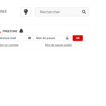
FREE
FREEZONE
OK
éer un compte
Mot de passe oublié