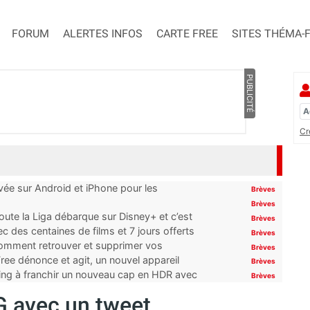
FORUM
ALERTES INFOS
CARTE FREE
SITES THÉMA-
PUBLICITÉ
Cr
ivée sur Android et iPhone pour les
Brèves
Brèves
oute la Liga débarque sur Disney+ et c’est
Brèves
 des centaines de films et 7 jours offerts
Brèves
 comment retrouver et supprimer vos
Brèves
ree dénonce et agit, un nouvel appareil
Brèves
ming à franchir un nouveau cap en HDR avec
Brèves
G avec un tweet