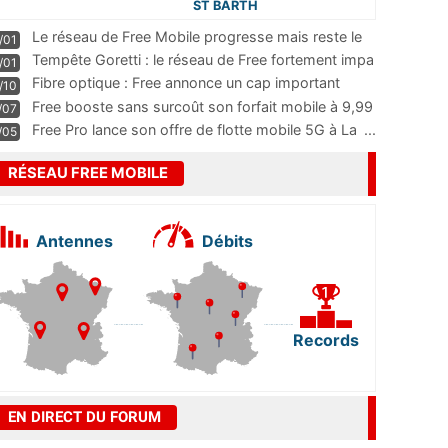
ST BARTH
Le réseau de Free Mobile progresse mais reste le
/01
m
...
Tempête Goretti : le réseau de Free fortement impa
/01
...
Fibre optique : Free annonce un cap important
/10
pass
...
Free booste sans surcoût son forfait mobile à 9,99
/07
...
Free Pro lance son offre de flotte mobile 5G à La
...
/05
RÉSEAU FREE MOBILE
Antennes
Débits
Records
EN DIRECT DU FORUM