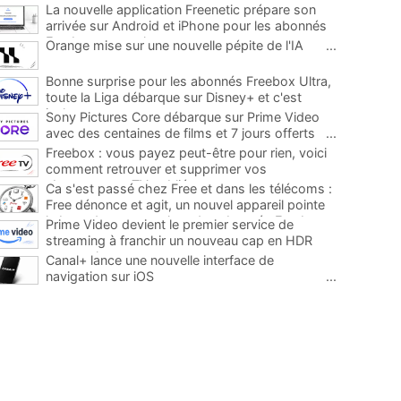
La nouvelle application Freenetic prépare son
arrivée sur Android et iPhone pour les abonnés
Freebox, testez la
...
Orange mise sur une nouvelle pépite de l'IA
...
Bonne surprise pour les abonnés Freebox Ultra,
toute la Liga débarque sur Disney+ et c'est
inclus
...
Sony Pictures Core débarque sur Prime Video
avec des centaines de films et 7 jours offerts
...
Freebox : vous payez peut-être pour rien, voici
comment retrouver et supprimer vos
abonnements TV oubliés
...
Ca s'est passé chez Free et dans les télécoms :
Free dénonce et agit, un nouvel appareil pointe
le bout de son nez chez des abonnés Freebox...
Prime Video devient le premier service de
...
streaming à franchir un nouveau cap en HDR
avec ce lancement
...
Canal+ lance une nouvelle interface de
navigation sur iOS
...