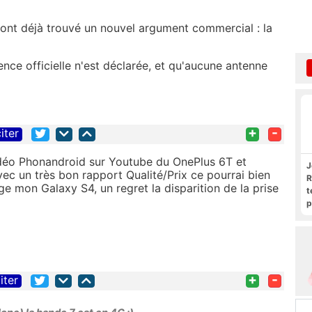
 ont déjà trouvé un nouvel argument commercial : la
ence officielle n'est déclarée, et qu'aucune antenne
+
-
iter
idéo Phonandroid sur Youtube du OnePlus 6T et
J
vec un très bon rapport Qualité/Prix ce pourrai bien
R
e mon Galaxy S4, un regret la disparition de la prise
t
p
R
+
-
iter