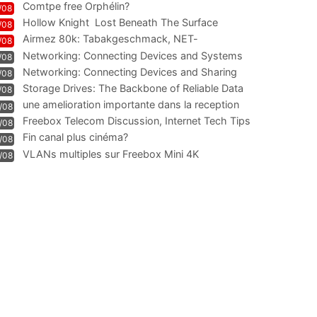
Comtpe free Orphélin?
/08
Hollow Knight  Lost Beneath The Surface
/08
Airmez 80k: Tabakgeschmack, NET-
/08
Technologie und Leistung im
Networking: Connecting Devices and Systems
/08
Networking: Connecting Devices and Sharing
/08
Information
Storage Drives: The Backbone of Reliable Data
/08
Management
une amelioration importante dans la reception
/08
WIFI
Freebox Telecom Discussion, Internet Tech Tips
/08
Communi
Fin canal plus cinéma?
/08
VLANs multiples sur Freebox Mini 4K
/08