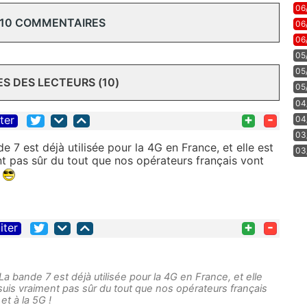
06
 10 COMMENTAIRES
06
06
05
05
 DES LECTEURS (10)
05
04
+
-
iter
04
03
e 7 est déjà utilisée pour la 4G en France, et elle est
03
nt pas sûr du tout que nos opérateurs français vont
!
+
-
iter
La bande 7 est déjà utilisée pour la 4G en France, et elle
suis vraiment pas sûr du tout que nos opérateurs français
 et à la 5G !