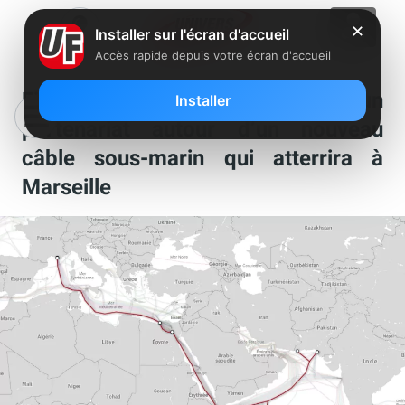
✕
Installer sur l'écran d'accueil
Accès rapide depuis votre écran d'accueil
Fibre optique : Orange signe un
Installer
partenariat autour d’un nouveau
câble sous-marin qui atterrira à
Marseille