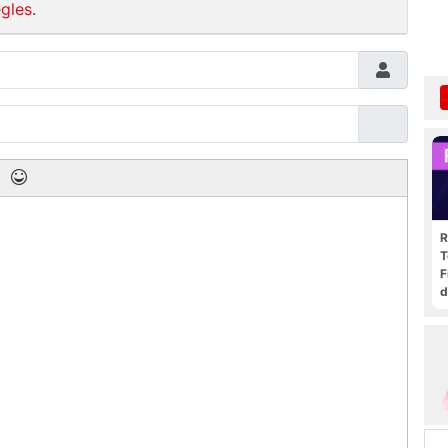
gles
.
R
T
F
d