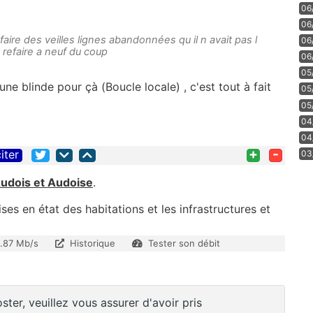
06
06
efaire des veilles lignes abandonnées qu il n avait pas l
06
a refaire a neuf du coup
06
05
ne blinde pour çà (Boucle locale) , c'est tout à fait
05
05
04
04
+
-
iter
03
Audois et Audoise
.
es en état des habitations et les infrastructures et
1.87 Mb/s
Historique
Tester son débit
ster, veuillez vous assurer d'avoir pris