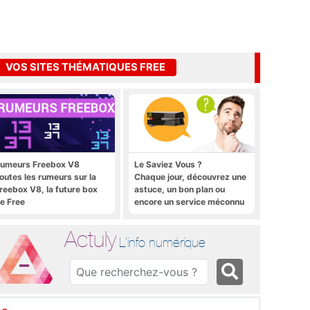
VOS SITES THÉMATIQUES FREE
umeurs Freebox V8
Le Saviez Vous ?
outes les rumeurs sur la
Chaque jour, découvrez une
reebox V8, la future box
astuce, un bon plan ou
e Free
encore un service méconnu
sur la Freebox et sur Free
Mobile
Actuly
L'info numérique