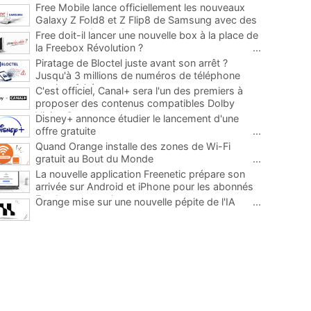
Free Mobile lance officiellement les nouveaux
Galaxy Z Fold8 et Z Flip8 de Samsung avec des
promos et des cadeaux
...
Free doit-il lancer une nouvelle box à la place de
la Freebox Révolution ?
...
Piratage de Bloctel juste avant son arrêt ?
Jusqu'à 3 millions de numéros de téléphone
auraient fuité
...
C'est officiel, Canal+ sera l'un des premiers à
proposer des contenus compatibles Dolby
Vision 2
...
Disney+ annonce étudier le lancement d'une
offre gratuite
...
Quand Orange installe des zones de Wi-Fi
gratuit au Bout du Monde
...
La nouvelle application Freenetic prépare son
arrivée sur Android et iPhone pour les abonnés
Freebox, testez la
...
Orange mise sur une nouvelle pépite de l'IA
...