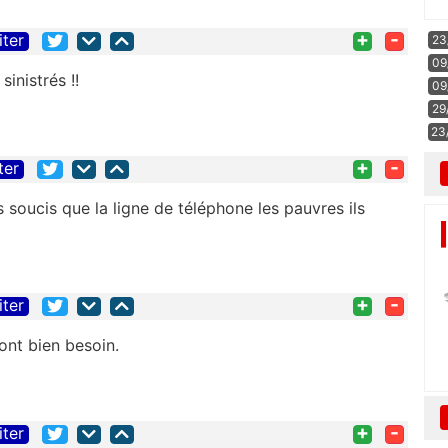
+
-
iter
23
09
sinistrés !!
09
29
23
+
-
ter
s soucis que la ligne de téléphone les pauvres ils
+
-
iter
ont bien besoin.
+
-
iter