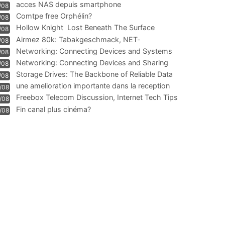
acces NAS depuis smartphone
/08
Comtpe free Orphélin?
/08
Hollow Knight  Lost Beneath The Surface
/08
Airmez 80k: Tabakgeschmack, NET-
/08
Technologie und Leistung im
Networking: Connecting Devices and Systems
/08
Networking: Connecting Devices and Sharing
/08
Information
Storage Drives: The Backbone of Reliable Data
/08
Management
une amelioration importante dans la reception
/08
WIFI
Freebox Telecom Discussion, Internet Tech Tips
/08
Communi
Fin canal plus cinéma?
/08