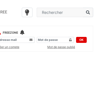
FREE
FREEZONE
OK
éer un compte
Mot de passe oublié