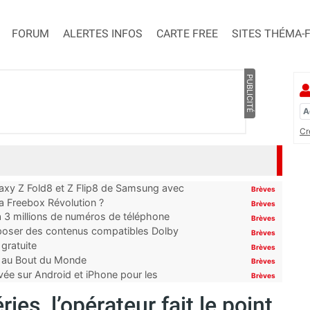
FORUM
ALERTES INFOS
CARTE FREE
SITES THÉMA-
PUBLICITÉ
Cr
laxy Z Fold8 et Z Flip8 de Samsung avec
Brèves
 la Freebox Révolution ?
Brèves
’à 3 millions de numéros de téléphone
Brèves
proposer des contenus compatibles Dolby
Brèves
gratuite
Brèves
t au Bout du Monde
Brèves
ivée sur Android et iPhone pour les
Brèves
ies, l’opérateur fait le point