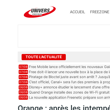
ACCUEIL
FREEZONE
TOUTE L'ACTUALITÉ
Free Mobile lance officiellement les nouveaux Ga
07/08
des promos et des cadeaux
Free doit-il lancer une nouvelle box à la place de
07/08
Piratage de Bloctel juste avant son arrêt ? Jusqu
07/08
auraient fuité
C’est officiel, Canal+ sera l’un des premiers à 
07/08
Vision 2
Disney+ annonce étudier le lancement d’une offre 
06/08
Quand Orange installe des zones de Wi-Fi gratui
06/08
La nouvelle application Freenetic prépare son arr
06/08
abonnés Freebox, testez la
Orange : après les intempér