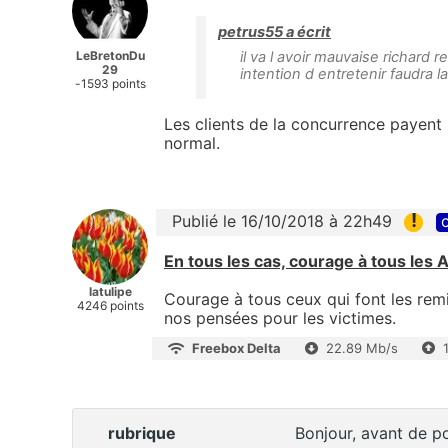
petrus55 a écrit
LeBretonDu
il va l avoir mauvaise richard r
29
intention d entretenir faudra l
-1593 points
Les clients de la concurrence payent u
normal.
!
Publié le 16/10/2018 à 22h49
c
En tous les cas, courage à tous les 
latulipe
Courage à tous ceux qui font les remis
4246 points
nos pensées pour les victimes.
Freebox Delta
22.89 Mb/s
rubrique
Bonjour, avant de po