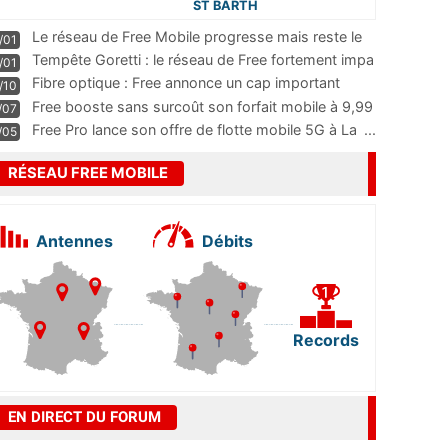
ST BARTH
Le réseau de Free Mobile progresse mais reste le
/01
m
...
Tempête Goretti : le réseau de Free fortement impa
/01
...
Fibre optique : Free annonce un cap important
/10
pass
...
Free booste sans surcoût son forfait mobile à 9,99
/07
...
Free Pro lance son offre de flotte mobile 5G à La
...
/05
RÉSEAU FREE MOBILE
Antennes
Débits
Records
EN DIRECT DU FORUM