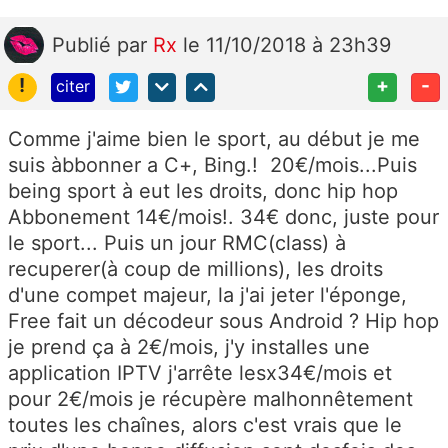
Publié
par
Rx
le 11/10/2018 à 23h39
!
+
-
citer
Comme j'aime bien le sport, au début je me
suis àbbonner a C+, Bing.! 20€/mois...Puis
being sport à eut les droits, donc hip hop
Abbonement 14€/mois!. 34€ donc, juste pour
le sport... Puis un jour RMC(class) à
recuperer(à coup de millions), les droits
d'une compet majeur, la j'ai jeter l'éponge,
Free fait un décodeur sous Android ? Hip hop
je prend ça à 2€/mois, j'y installes une
application IPTV j'arrête lesx34€/mois et
pour 2€/mois je récupère malhonnêtement
toutes les chaînes, alors c'est vrais que le