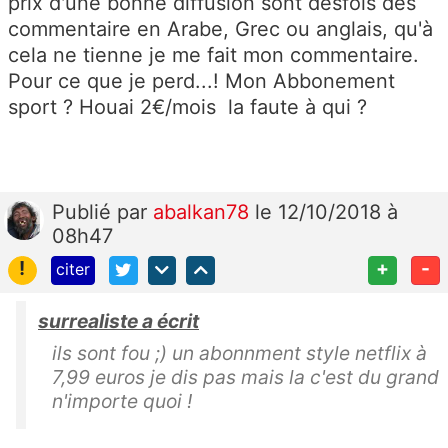
prix d'une bonne diffusion sont desfois des
commentaire en Arabe, Grec ou anglais, qu'à
cela ne tienne je me fait mon commentaire.
Pour ce que je perd...! Mon Abbonement
sport ? Houai 2€/mois la faute à qui ?
Publié
par
abalkan78
le 12/10/2018 à
08h47
!
+
-
citer
surrealiste a écrit
ils sont fou ;) un abonnment style netflix à
7,99 euros je dis pas mais la c'est du grand
n'importe quoi !