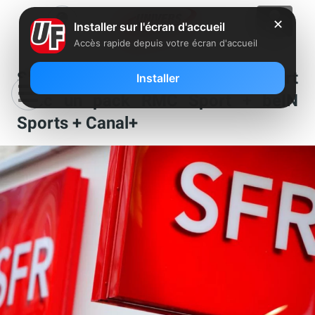
✕
Installer sur l'écran d'accueil
Accès rapide depuis votre écran d'accueil
SFR dévoile son offre 100% sport
Installer
avec un pack RMC Sport + beIN
Sports + Canal+