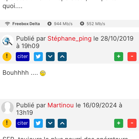
quoi....
Freebox Delta
944 Mb/s
552 Mb/s
Publié
par
Stéphane_ping
le 28/10/2019
à 19h09
!
+
-
citer
Bouhhhh ....
Publié
par
Martinou
le 16/09/2024 à
13h19
!
+
-
citer