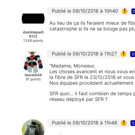
!
Publié le 09/10/2018 à 10h40
c
Au lieu de ça ils feraient mieux de fib
catastrophe si ils ne se bouge pas pl
dominique5
9112
1349 points
!
Publié le 09/10/2018 à 11h27
c
"Madame, Monsieur,
Les choses avancent et nous vous en i
laurent44
la fibre de SFR le 23/12/2018 et vous
91 points
Nos équipes procèdent actuellement a
SFR quoi... il faut combien de temps 
réseau déployé par SFR ?
!
Publié le 09/10/2018 à 11h48
c