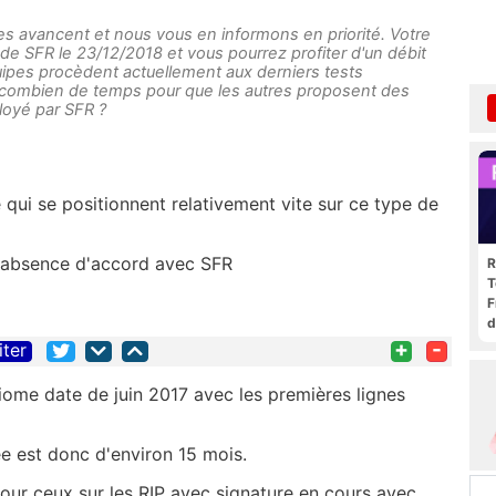
 avancent et nous vous en informons en priorité. Votre
e de SFR le 23/12/2018 et vous pourrez profiter d'un débit
uipes procèdent actuellement aux derniers tests
aut combien de temps pour que les autres proposent des
ployé par SFR ?
qui se positionnent relativement vite sur ce type de
 l'absence d'accord avec SFR
R
T
F
d
+
-
iter
xiome date de juin 2017 avec les premières lignes
ée est donc d'environ 15 mois.
our ceux sur les RIP avec signature en cours avec