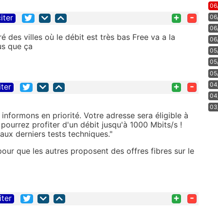
06
+
-
iter
06
06
ré des villes où le débit est très bas Free va a la
06
us que ça
05
05
05
+
-
04
iter
04
03
nformons en priorité. Votre adresse sera éligible à
 pourrez profiter d'un débit jusqu'à 1000 Mbits/s !
ux derniers tests techniques."
pour que les autres proposent des offres fibres sur le
+
-
iter