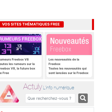
VOS SITES THÉMATIQUES FREE
umeurs Freebox V8
Les nouveautés de la
outes les rumeurs sur la
Freebox
reebox V8, la future box
Toutes les nouveautés qui
e Free
sont lancées sur le Freebox
Révolution, Freebox Mini 4K
et Freebox Crystal
Actuly
L'info numérique