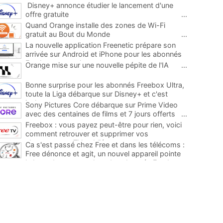
Disney+ annonce étudier le lancement d'une
offre gratuite
...
Quand Orange installe des zones de Wi-Fi
gratuit au Bout du Monde
...
La nouvelle application Freenetic prépare son
arrivée sur Android et iPhone pour les abonnés
Freebox, testez la
...
Orange mise sur une nouvelle pépite de l'IA
...
Bonne surprise pour les abonnés Freebox Ultra,
toute la Liga débarque sur Disney+ et c'est
inclus
...
Sony Pictures Core débarque sur Prime Video
avec des centaines de films et 7 jours offerts
...
Freebox : vous payez peut-être pour rien, voici
comment retrouver et supprimer vos
abonnements TV oubliés
...
Ca s'est passé chez Free et dans les télécoms :
Free dénonce et agit, un nouvel appareil pointe
le bout de son nez chez des abonnés Freebox...
...