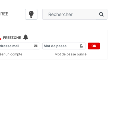
FREE
FREEZONE
OK
éer un compte
Mot de passe oublié