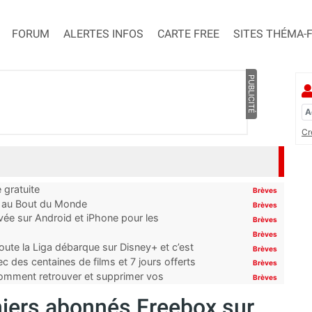
FORUM
ALERTES INFOS
CARTE FREE
SITES THÉMA-
PUBLICITÉ
Cr
 gratuite
Brèves
t au Bout du Monde
Brèves
ivée sur Android et iPhone pour les
Brèves
Brèves
oute la Liga débarque sur Disney+ et c’est
Brèves
 des centaines de films et 7 jours offerts
Brèves
 comment retrouver et supprimer vos
Brèves
remiers abonnés Freebox sur