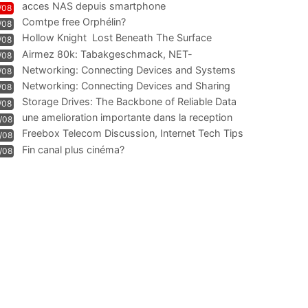
acces NAS depuis smartphone
/08
Comtpe free Orphélin?
/08
Hollow Knight  Lost Beneath The Surface
/08
Airmez 80k: Tabakgeschmack, NET-
/08
Technologie und Leistung im
Networking: Connecting Devices and Systems
/08
Networking: Connecting Devices and Sharing
/08
Information
Storage Drives: The Backbone of Reliable Data
/08
Management
une amelioration importante dans la reception
/08
WIFI
Freebox Telecom Discussion, Internet Tech Tips
/08
Communi
Fin canal plus cinéma?
/08