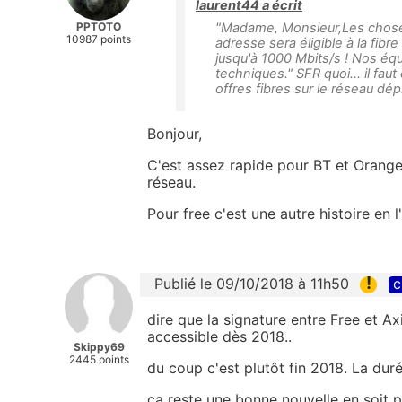
laurent44 a écrit
PPTOTO
"Madame, Monsieur,Les choses
10987 points
adresse sera éligible à la fibr
jusqu'à 1000 Mbits/s ! Nos éq
techniques." SFR quoi... il f
offres fibres sur le réseau dé
Bonjour,
C'est assez rapide pour BT et Orange 
réseau.
Pour free c'est une autre histoire en
!
Publié le 09/10/2018 à 11h50
c
dire que la signature entre Free et A
accessible dès 2018..
Skippy69
2445 points
du coup c'est plutôt fin 2018. La dur
ca reste une bonne nouvelle en soit p