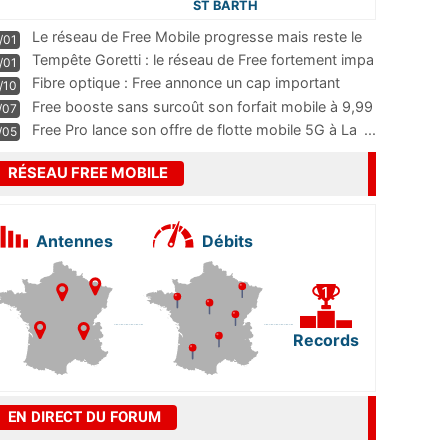
ST BARTH
Le réseau de Free Mobile progresse mais reste le
/01
m
...
Tempête Goretti : le réseau de Free fortement impa
/01
...
Fibre optique : Free annonce un cap important
/10
pass
...
Free booste sans surcoût son forfait mobile à 9,99
/07
...
Free Pro lance son offre de flotte mobile 5G à La
...
/05
RÉSEAU FREE MOBILE
Antennes
Débits
Records
EN DIRECT DU FORUM