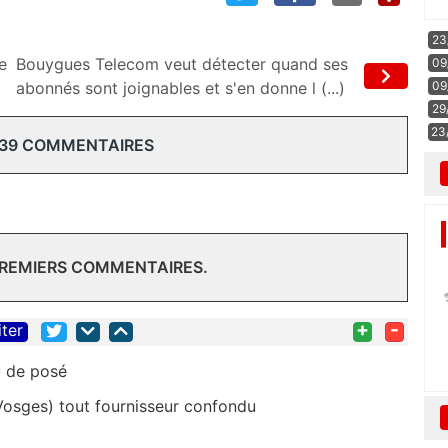
23
e
Bouygues Telecom veut détecter quand ses
09
09
abonnés sont joignables et s'en donne l (...)
29
23
 39 COMMENTAIRES
PREMIERS COMMENTAIRES.
+
-
iter
eau de posé
(Vosges) tout fournisseur confondu