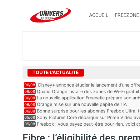
ACCUEIL
FREEZONE
TOUTE L'ACTUALITÉ
Disney+ annonce étudier le lancement d’une offre
06/08
Quand Orange installe des zones de Wi-Fi gratui
06/08
La nouvelle application Freenetic prépare son arr
06/08
abonnés Freebox, testez la
Orange mise sur une nouvelle pépite de l’IA
06/08
Bonne surprise pour les abonnés Freebox Ultra, t
06/08
inclus
Sony Pictures Core débarque sur Prime Video avec
05/08
Freebox : vous payez peut-être pour rien, voici
05/08
abonnements TV oubliés
Fibre : l’éligibilité des p