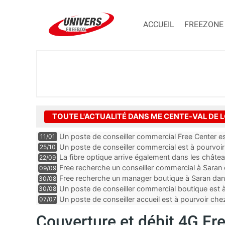
ACCUEIL
FREEZONE
TOUTE L'ACTUALITÉ DANS ME CENTE-VAL DE L
Un poste de conseiller commercial Free Center e
11/01
d’Indre-et-Loire
Un poste de conseiller commercial est à pourvoi
25/10
d’Indre-et-Loire
La fibre optique arrive également dans les châte
22/09
Free recherche un conseiller commercial à Saran 
09/09
Free recherche un manager boutique à Saran dans
30/08
Un poste de conseiller commercial boutique est à
30/08
département du Loir-et-Cher
Un poste de conseiller accueil est à pourvoir ch
07/07
Cher
Couverture et débit 4G Fre