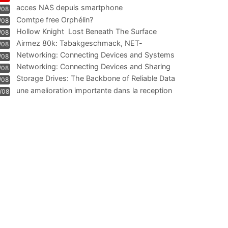
acces NAS depuis smartphone
/08
Comtpe free Orphélin?
/08
Hollow Knight  Lost Beneath The Surface
/08
Airmez 80k: Tabakgeschmack, NET-
/08
Technologie und Leistung im
Networking: Connecting Devices and Systems
/08
Networking: Connecting Devices and Sharing
/08
Information
Storage Drives: The Backbone of Reliable Data
/08
Management
une amelioration importante dans la reception
/08
WIFI