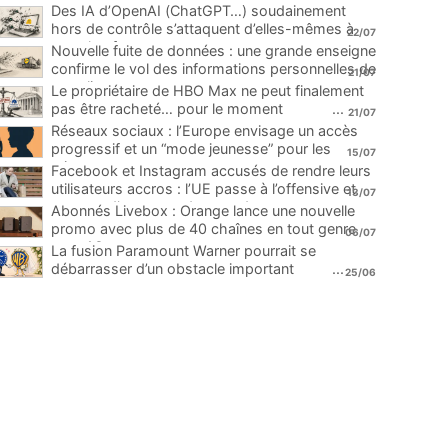
Des IA d’OpenAI (ChatGPT…) soudainement
hors de contrôle s’attaquent d’elles-mêmes à
22/07
une plateforme
...
Nouvelle fuite de données : une grande enseigne
confirme le vol des informations personnelles de
21/07
ses clients
...
Le propriétaire de HBO Max ne peut finalement
pas être racheté… pour le moment
...
21/07
Réseaux sociaux : l’Europe envisage un accès
progressif et un “mode jeunesse” pour les
15/07
mineurs
...
Facebook et Instagram accusés de rendre leurs
utilisateurs accros : l’UE passe à l’offensive et
13/07
menace d’une amende record
...
Abonnés Livebox : Orange lance une nouvelle
promo avec plus de 40 chaînes en tout genre
06/07
pour 1€
...
La fusion Paramount Warner pourrait se
débarrasser d’un obstacle important
...
25/06