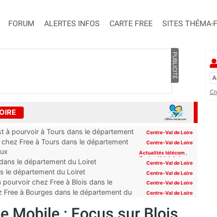
FORUM
ALERTES INFOS
CARTE FREE
SITES THÉMA-
PUBLICITÉ
Cr
OIRE
st à pourvoir à Tours dans le département
Centre-Val de Loire
r chez Free à Tours dans le département
Centre-Val de Loire
aux
Actualités télécom
,
Centre-Val de Loire
dans le département du Loiret
Centre-Val de Loire
 le département du Loiret
Centre-Val de Loire
 pourvoir chez Free à Blois dans le
Centre-Val de Loire
ez Free à Bourges dans le département du
Centre-Val de Loire
e Mobile : Focus sur Blois