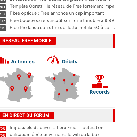
m
...
Tempête Goretti : le réseau de Free fortement impa
/01
...
Fibre optique : Free annonce un cap important
/10
pass
...
Free booste sans surcoût son forfait mobile à 9,99
/07
...
Free Pro lance son offre de flotte mobile 5G à La
...
/05
RÉSEAU FREE MOBILE
Antennes
Débits
Records
EN DIRECT DU FORUM
Impossible d'activer la fibre Free + facturation
/08
résiliation
utilisation répéteur wifi sans le wifi de la box
/08