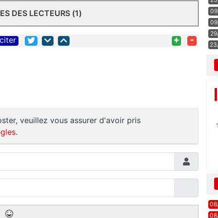
09
S DES LECTEURS (1)
09
29
+
-
citer
23
ster, veuillez vous assurer d'avoir pris
gles
.
08
08