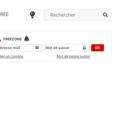
FREE
FREEZONE
OK
éer un compte
Mot de passe oublié