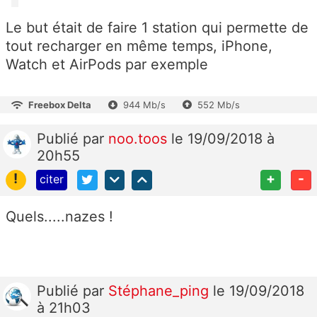
Le but était de faire 1 station qui permette de
tout recharger en même temps, iPhone,
Watch et AirPods par exemple
Freebox Delta
944 Mb/s
552 Mb/s
Publié
par
noo.toos
le 19/09/2018 à
20h55
!
+
-
citer
Quels.....nazes !
Publié
par
Stéphane_ping
le 19/09/2018
à 21h03