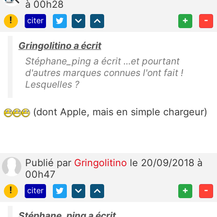
à 00h28
!
+
-
citer
Gringolitino a écrit
Stéphane_ping a écrit ...et pourtant
d'autres marques connues l'ont fait !
Lesquelles ?
(dont Apple, mais en simple chargeur)
Publié
par
Gringolitino
le 20/09/2018 à
00h47
!
+
-
citer
Stéphane_ping a écrit