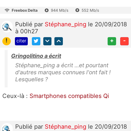
Freebox Delta
944 Mb/s
552 Mb/s
Publié
par
Stéphane_ping
le 20/09/2018
à 00h27
!
+
-
citer
Gringolitino a écrit
Stéphane_ping a écrit ...et pourtant
d'autres marques connues l'ont fait !
Lesquelles ?
Ceux-là :
Smartphones compatibles Qi
Publié
par
Stéphane_ping
le 20/09/2018