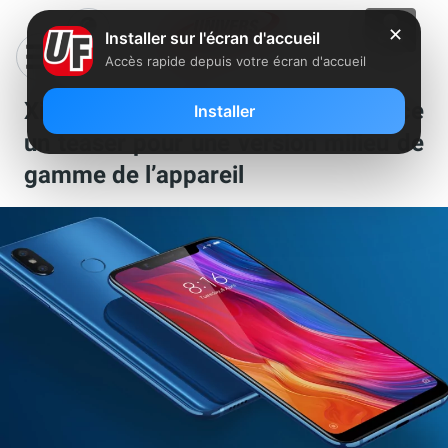
✕
Installer sur l'écran d'accueil
Accès rapide depuis votre écran d'accueil
Xiaomi Mi 8 Youth : la marque lance
Installer
un teaser pour une version milieu de
gamme de l’appareil