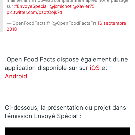
maintenant à nouveau complètement après notre passage
sur
#EnvoyeSpecial
.
@jcmichot
@Xavier75
pic.twitter.com/pzotOojk7d
— OpenFoodFacts fr (@OpenFoodFactsFr)
16 septembre
2018
Open Food Facts dispose également d’une
application disponible sur sur
iOS
et
Android
.
Ci-dessous, la présentation du projet dans
l’émission Envoyé Spécial :