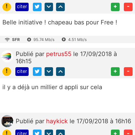
!
+
-
citer
Belle initiative ! chapeau bas pour Free !
SFR
95.74 Mb/s
4.51 Mb/s
Publié
par
petrus55
le 17/09/2018 à
16h15
!
+
-
citer
il y a déjà un millier d appli sur cela
Publié
par
haykick
le 17/09/2018 à 16h16
!
+
-
citer