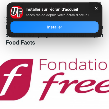
✕
Installer sur l'écran d'accueil
Accès rapide depuis votre écran d'accueil
La Fondation Free apporte son
Installer
soutien au projet collaboratif Open
Food Facts