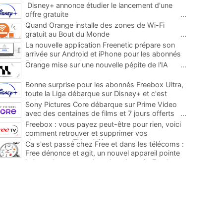
Disney+ annonce étudier le lancement d'une
offre gratuite
...
Quand Orange installe des zones de Wi-Fi
gratuit au Bout du Monde
...
La nouvelle application Freenetic prépare son
arrivée sur Android et iPhone pour les abonnés
Freebox, testez la
...
Orange mise sur une nouvelle pépite de l'IA
...
Bonne surprise pour les abonnés Freebox Ultra,
toute la Liga débarque sur Disney+ et c'est
inclus
...
Sony Pictures Core débarque sur Prime Video
avec des centaines de films et 7 jours offerts
...
Freebox : vous payez peut-être pour rien, voici
comment retrouver et supprimer vos
abonnements TV oubliés
...
Ca s'est passé chez Free et dans les télécoms :
Free dénonce et agit, un nouvel appareil pointe
le bout de son nez chez des abonnés Freebox...
...