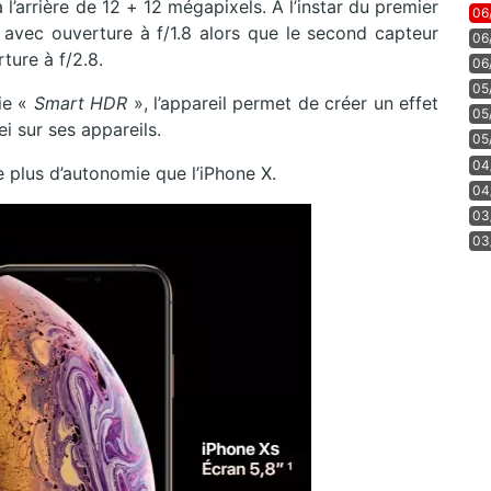
’arrière de 12 + 12 mégapixels. A l’instar du premier
06
e avec ouverture à f/1.8 alors que le second capteur
06
ture à f/2.8.
06
05
ie «
Smart HDR
», l’appareil permet de créer un effet
05
i sur ses appareils.
05
04
 plus d’autonomie que l’iPhone X.
04
03
03