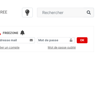
FREE
FREEZONE
OK
éer un compte
Mot de passe oublié