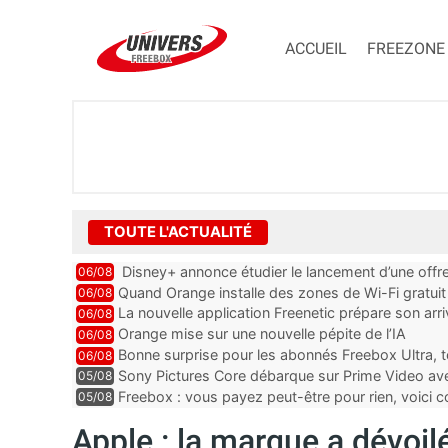
ACCUEIL
FREEZONE
TOUTE L'ACTUALITÉ
Disney+ annonce étudier le lancement d’une offre
06/08
Quand Orange installe des zones de Wi-Fi gratui
06/08
La nouvelle application Freenetic prépare son arr
06/08
abonnés Freebox, testez la
Orange mise sur une nouvelle pépite de l’IA
06/08
Bonne surprise pour les abonnés Freebox Ultra, t
06/08
inclus
Sony Pictures Core débarque sur Prime Video avec
05/08
Freebox : vous payez peut-être pour rien, voici
05/08
abonnements TV oubliés
Apple : la marque a dévoil