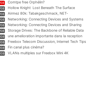
Comtpe free Orphélin?
/08
Hollow Knight  Lost Beneath The Surface
/08
Airmez 80k: Tabakgeschmack, NET-
/08
Technologie und Leistung im
Networking: Connecting Devices and Systems
/08
Networking: Connecting Devices and Sharing
/08
Information
Storage Drives: The Backbone of Reliable Data
/08
Management
une amelioration importante dans la reception
/08
WIFI
Freebox Telecom Discussion, Internet Tech Tips
/08
Communi
Fin canal plus cinéma?
/08
VLANs multiples sur Freebox Mini 4K
/08