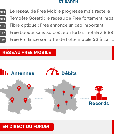
ST BARTH
Le réseau de Free Mobile progresse mais reste le
/01
m
...
Tempête Goretti : le réseau de Free fortement impa
/01
...
Fibre optique : Free annonce un cap important
/10
pass
...
Free booste sans surcoût son forfait mobile à 9,99
/07
...
Free Pro lance son offre de flotte mobile 5G à La
...
/05
RÉSEAU FREE MOBILE
Antennes
Débits
Records
EN DIRECT DU FORUM