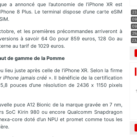
arque a annoncé que l’autonomie de l’iPhone XR est
’iPhone 8 Plus. Le terminal dispose d’une carte eSIM
23
SIM.
09
09
ctobre, et les premières précommandes arriveront à
29
is versions à savoir 64 Go pour 859 euros, 128 Go au
23
erne au tarif de 1029 euros.
haut de gamme de la Pomme
lieu juste après celle de l’iPhone XR. Selon la firme
ur iPhone jamais créé
». Il bénéficie de la certification
 5,8 pouces d’une résolution de 2436 x 1150 pixels
uvelle puce A12 Bionic de la marque gravée en 7 nm,
iers SoC Kirin 980 ou encore Qualcomm Snapdragon
 hexa-core doté d’un NPU et promet comme tous les
ère.