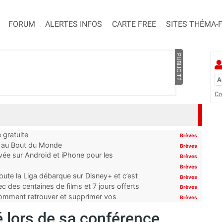
FORUM
ALERTES INFOS
CARTE FREE
SITES THÉMA-
PUBLICITÉ
Cr
 gratuite
Brèves
t au Bout du Monde
Brèves
ivée sur Android et iPhone pour les
Brèves
Brèves
oute la Liga débarque sur Disney+ et c’est
Brèves
 des centaines de films et 7 jours offerts
Brèves
 comment retrouver et supprimer vos
Brèves
é lors de sa conférence