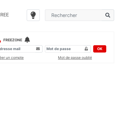
FREE
FREEZONE
OK
éer un compte
Mot de passe oublié