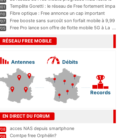
m
...
Tempête Goretti : le réseau de Free fortement impa
/01
...
Fibre optique : Free annonce un cap important
/10
pass
...
Free booste sans surcoût son forfait mobile à 9,99
/07
...
Free Pro lance son offre de flotte mobile 5G à La
...
/05
RÉSEAU FREE MOBILE
Antennes
Débits
Records
EN DIRECT DU FORUM
acces NAS depuis smartphone
/08
Comtpe free Orphélin?
/08