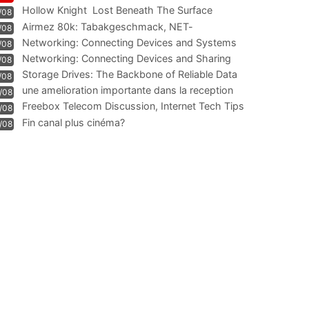
Hollow Knight  Lost Beneath The Surface
/08
Airmez 80k: Tabakgeschmack, NET-
/08
Technologie und Leistung im
Networking: Connecting Devices and Systems
/08
Networking: Connecting Devices and Sharing
/08
Information
Storage Drives: The Backbone of Reliable Data
/08
Management
une amelioration importante dans la reception
/08
WIFI
Freebox Telecom Discussion, Internet Tech Tips
/08
Communi
Fin canal plus cinéma?
/08