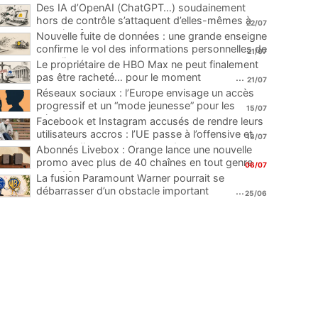
Des IA d’OpenAI (ChatGPT…) soudainement
hors de contrôle s’attaquent d’elles-mêmes à
22/07
une plateforme
...
Nouvelle fuite de données : une grande enseigne
confirme le vol des informations personnelles de
21/07
ses clients
...
Le propriétaire de HBO Max ne peut finalement
pas être racheté… pour le moment
...
21/07
Réseaux sociaux : l’Europe envisage un accès
progressif et un “mode jeunesse” pour les
15/07
mineurs
...
Facebook et Instagram accusés de rendre leurs
utilisateurs accros : l’UE passe à l’offensive et
13/07
menace d’une amende record
...
Abonnés Livebox : Orange lance une nouvelle
promo avec plus de 40 chaînes en tout genre
06/07
pour 1€
...
La fusion Paramount Warner pourrait se
débarrasser d’un obstacle important
...
25/06