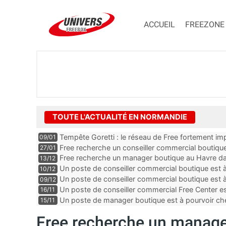
ACCUEIL
FREEZONE
TOUTE L'ACTUALITÉ EN NORMANDIE
Tempête Goretti : le réseau de Free fortement im
09/01
Free recherche un conseiller commercial boutique
27/01
Free recherche un manager boutique au Havre da
13/12
Un poste de conseiller commercial boutique est 
10/12
Calvados
Un poste de conseiller commercial boutique est à
09/12
département de la Seine-Maritime
Un poste de conseiller commercial Free Center es
16/11
département de la Manche
Un poste de manager boutique est à pourvoir ch
15/11
l’Orne
Free recherche un manage