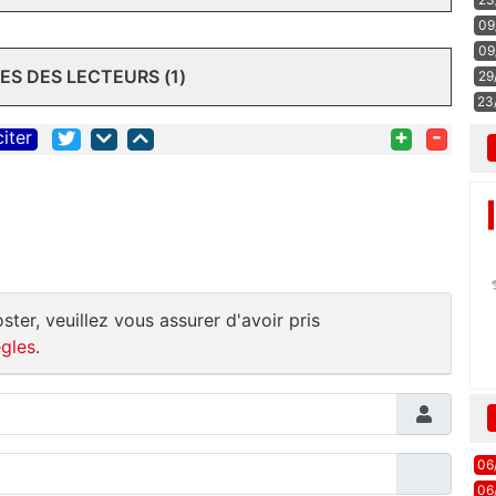
09
09
S DES LECTEURS (1)
29
23
+
-
citer
ster, veuillez vous assurer d'avoir pris
gles
.
06
06