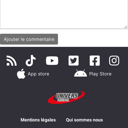
App store
Play Store
Mentions légales
Qui sommes nous