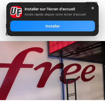
✕
Installer sur l'écran d'accueil
Accès rapide depuis votre écran d'accueil
Free recherche un manager en Île-
Installer
de-France