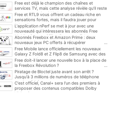
Free est déjà le champion des chaînes et
services TV, mais cette analyse révèle qu'il reste
encore au moins 141 ajouts possibles
...
Free et RTL9 vous offrent un cadeau riche en
sensations fortes, mais il faudra jouer pour
l'obtenir
...
L'application nPerf se met à jour avec une
nouveauté qui intéressera les abonnés Free
Mobile, Orange, SFR et Bouygues Telecom
...
Abonnés Freebox et Amazon Prime : deux
nouveaux jeux PC offerts à récupérer
...
Free Mobile lance officiellement les nouveaux
Galaxy Z Fold8 et Z Flip8 de Samsung avec des
promos et des cadeaux
...
Free doit-il lancer une nouvelle box à la place de
la Freebox Révolution ?
...
Piratage de Bloctel juste avant son arrêt ?
Jusqu'à 3 millions de numéros de téléphone
auraient fuité
...
C'est officiel, Canal+ sera l'un des premiers à
proposer des contenus compatibles Dolby
Vision 2
...