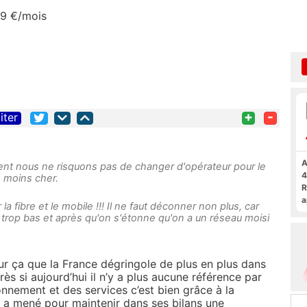
99 €/mois
+
-
iter
A
ent nous ne risquons pas de changer d'opérateur pour le
4
s moins cher.
R
a
 fibre et le mobile !!! Il ne faut déconner non plus, car
F
trop bas et après qu'on s'étonne qu'on a un réseau moisi
our ça que la France dégringole de plus en plus dans
s si aujourd’hui il n’y a plus aucune référence par
nnement et des services c’est bien grâce à la
e a mené pour maintenir dans ses bilans une