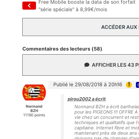
Free Mobile booste la data de son forfait
"série spéciale" à 8,99€/mois
ACCÉDER AUX
Commentaires des lecteurs (58)
AFFICHER LES 43 
!
Publié le 29/08/2018 à 20h16
pirou2002 a écrit
Normand
Normand BZH a écrit barthelas
BZH
pour les PIGEONS !!! OFFRE A V
11190 points
vie chez un concurrent et re
techniques et qualitatifs que l'
capitaine. Internet fibre et mo
maintenant près de deux ans 
risquons pas de changer d'opér