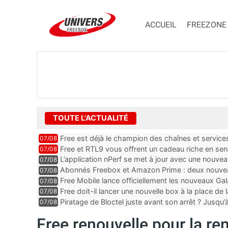
ACCUEIL
FREEZONE
TOUTE L'ACTUALITÉ
Free est déjà le champion des chaînes et services 
07/08
encore au moin...
Free et RTL9 vous offrent un cadeau riche en sens
07/08
l’obtenir
L’application nPerf se met à jour avec une nouvea
07/08
Mobile, Orange, SFR ...
Abonnés Freebox et Amazon Prime : deux nouveau
07/08
Free Mobile lance officiellement les nouveaux Ga
07/08
des promos et des cadeaux
Free doit-il lancer une nouvelle box à la place de
07/08
Piratage de Bloctel juste avant son arrêt ? Jusqu
07/08
auraient fuité
Free renouvelle pour la re