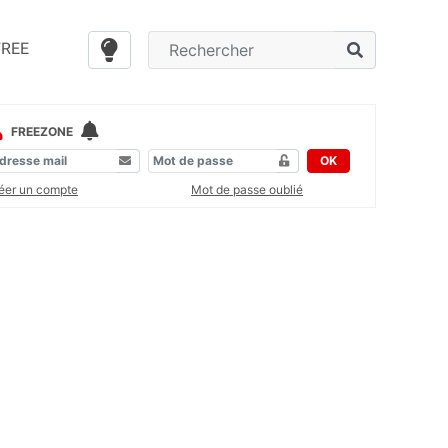
FREE
FREEZONE
OK
éer un compte
Mot de passe oublié