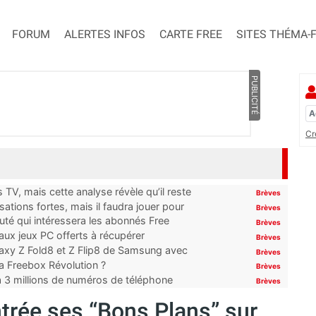
FORUM
ALERTES INFOS
CARTE FREE
SITES THÉMA-
PUBLICITÉ
Cr
TV, mais cette analyse révèle qu’il reste
Brèves
ations fortes, mais il faudra jouer pour
Brèves
uté qui intéressera les abonnés Free
Brèves
x jeux PC offerts à récupérer
Brèves
laxy Z Fold8 et Z Flip8 de Samsung avec
Brèves
 la Freebox Révolution ?
Brèves
’à 3 millions de numéros de téléphone
Brèves
ntrée ses “Bons Plans” sur