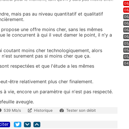
08
08
dre, mais pas au niveau quantitatif et qualitatif
06
ncièrement.
06
 propose une offre moins cher, sans les mêmes
06
 le concurrent à qui il veut damer le point, il n'y a
06
05
lui coutant moins cher technologiquement, alors
05
r n'est surement pas si moins cher que ça.
05
04
 sont respectées et que l'étude a les mêmes
 peut-être relativement plus cher finalement.
s à vie, encore un paramètre qui n'est pas respecté.
feuille aveugle.
539 Mb/s
Historique
Tester son débit
citer