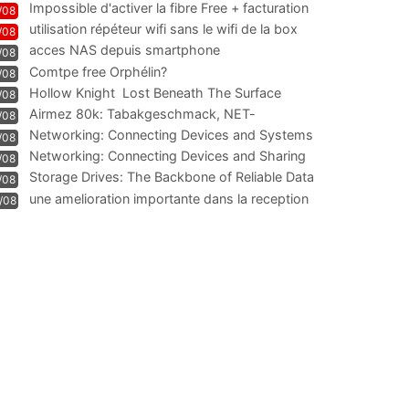
Impossible d'activer la fibre Free + facturation
/08
résiliation
utilisation répéteur wifi sans le wifi de la box
/08
acces NAS depuis smartphone
/08
Comtpe free Orphélin?
/08
Hollow Knight  Lost Beneath The Surface
/08
Airmez 80k: Tabakgeschmack, NET-
/08
Technologie und Leistung im
Networking: Connecting Devices and Systems
/08
Networking: Connecting Devices and Sharing
/08
Information
Storage Drives: The Backbone of Reliable Data
/08
Management
une amelioration importante dans la reception
/08
WIFI