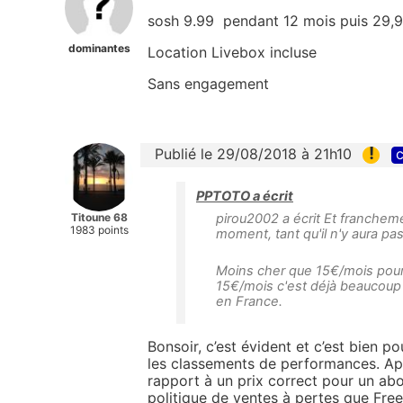
sosh 9.99 pendant 12 mois puis 29,
dominantes
Location Livebox incluse
Sans engagement
!
Publié le 29/08/2018 à 21h10
c
PPTOTO a écrit
Titoune 68
pirou2002 a écrit Et franchem
1983 points
moment, tant qu'il n'y aura pa
Moins cher que 15€/mois pour la
15€/mois c'est déjà beaucoup 
en France.
Bonsoir, c’est évident et c’est bien p
les classements de performances. Aprè
rapport à un prix correct pour un abo
politique de ventes à pertes que Fre