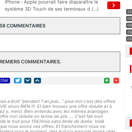
iPhone : Apple pourrait faire disparaître le
système 3D Touch de ses terminaux d (...)
23
09
 58 COMMENTAIRES
09
29
23
PREMIERS COMMENTAIRES.
+
-
citer
se a écrit "pendant 1 an,puis…" pour moi c'est des offres
IE sinon RIEN !!! Et bien trouvez une offre réduite et à
stez y, merci. Bien entendu avec les mêmes avantages
offre non réduite en terme de prix .... C'est fait mon
bile le tout pour 15€/mois sans limite de durée. Voilà
que nous avons ces offres. Et franchement nous ne
ateur pour le moment, tant qu'il n'y aura pas moins cher.