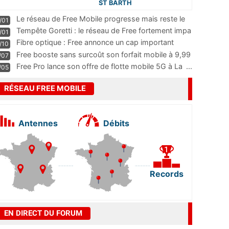
ST BARTH
Le réseau de Free Mobile progresse mais reste le
/01
m
...
Tempête Goretti : le réseau de Free fortement impa
/01
...
Fibre optique : Free annonce un cap important
/10
pass
...
Free booste sans surcoût son forfait mobile à 9,99
/07
...
Free Pro lance son offre de flotte mobile 5G à La
...
/05
RÉSEAU FREE MOBILE
Antennes
Débits
Records
EN DIRECT DU FORUM